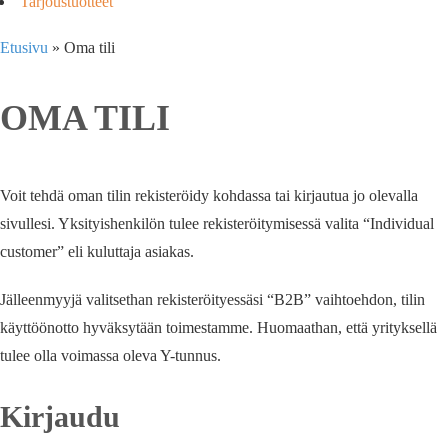
Tarjoustuotteet
Etusivu
»
Oma tili
OMA TILI
Voit tehdä oman tilin rekisteröidy kohdassa tai kirjautua jo olevalla
sivullesi. Yksityishenkilön tulee rekisteröitymisessä valita “Individual
customer” eli kuluttaja asiakas.
Jälleenmyyjä valitsethan rekisteröityessäsi “B2B” vaihtoehdon, tilin
käyttöönotto hyväksytään toimestamme. Huomaathan, että yrityksellä
tulee olla voimassa oleva Y-tunnus.
Kirjaudu