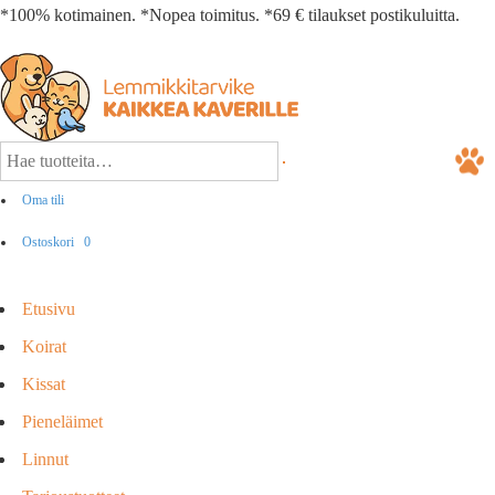
*100% kotimainen. *Nopea toimitus. *69 € tilaukset postikuluitta.
Oma tili
Ostoskori
0
Etusivu
Koirat
Kissat
Pieneläimet
Linnut