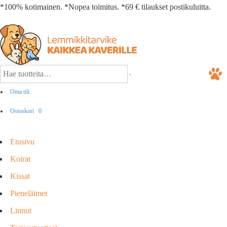
*100% kotimainen. *Nopea toimitus. *69 € tilaukset postikuluitta.
Oma tili
Ostoskori
0
Etusivu
Koirat
Kissat
Pieneläimet
Linnut