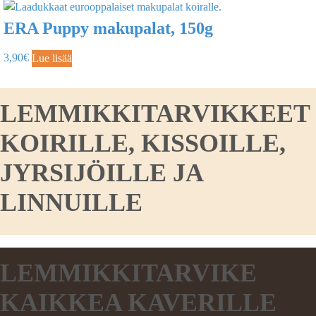
ERA Puppy makupalat, 150g
3,90
€
Lue lisää
LEMMIKKITARVIKKEET
KOIRILLE, KISSOILLE,
JYRSIJÖILLE JA
LINNUILLE
LEMMIKKITARVIKE
KAIKKEA KAVERILLE