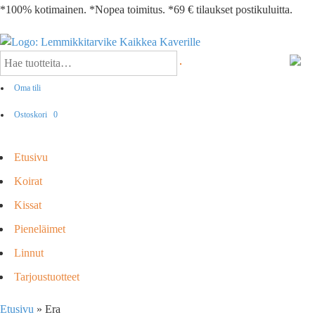
*100% kotimainen. *Nopea toimitus. *69 € tilaukset postikuluitta.
Oma tili
Ostoskori
0
Etusivu
Koirat
Kissat
Pieneläimet
Linnut
Tarjoustuotteet
Etusivu
»
Era