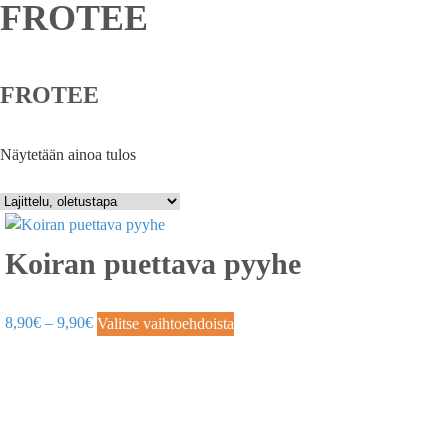
FROTEE
FROTEE
Näytetään ainoa tulos
Koiran puettava pyyhe
8,90
€
–
9,90
€
Valitse vaihtoehdoista