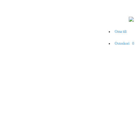
Oma tili
Ostoskori
0