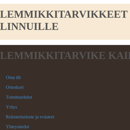
LEMMIKKITARVIKKEET KO
LINNUILLE
LEMMIKKITARVIKE KAI
Oma tili
Ostoskori
Toimitusehdot
Yritys
Rekisteriseloste ja evästeet
Yhteystiedot