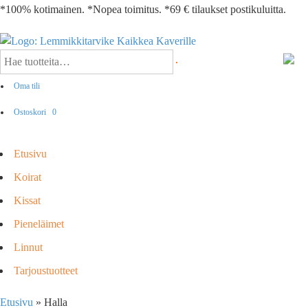
*100% kotimainen. *Nopea toimitus. *69 € tilaukset postikuluitta.
Oma tili
Ostoskori
0
Etusivu
Koirat
Kissat
Pieneläimet
Linnut
Tarjoustuotteet
Etusivu
»
Halla