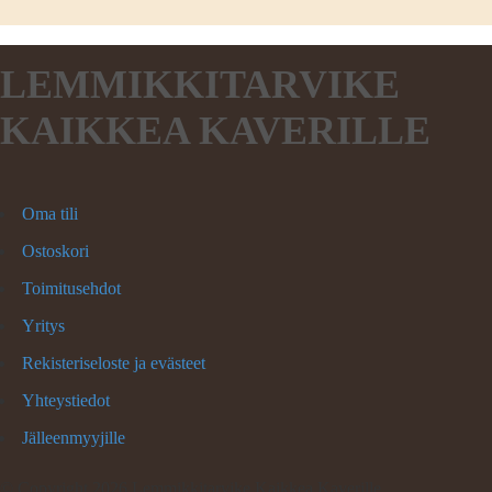
LEMMIKKITARVIKE
KAIKKEA KAVERILLE
Oma tili
Ostoskori
Toimitusehdot
Yritys
Rekisteriseloste ja evästeet
Yhteystiedot
Jälleenmyyjille
©
Copyright 2026 Lemmikkitarvike Kaikkea Kaverille