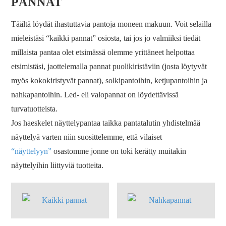
PANNAT
Täältä löydät ihastuttavia pantoja moneen makuun. Voit selailla
mieleistäsi “kaikki pannat” osiosta, tai jos jo valmiiksi tiedät
millaista pantaa olet etsimässä olemme yrittäneet helpottaa
etsimistäsi, jaottelemalla pannat puolikiristäviin (josta löytyvät
myös kokokiristyvät pannat), solkipantoihin, ketjupantoihin ja
nahkapantoihin. Led- eli valopannat on löydettävissä
turvatuotteista.
Jos haeskelet näyttelypantaa taikka pantatalutin yhdistelmää
näyttelyä varten niin suosittelemme, että vilaiset
“näyttelyyn”
osastomme jonne on toki kerätty muitakin
näyttelyihin liittyviä tuotteita.