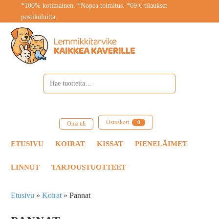
*100% kotimainen. *Nopea toimitus. *69 € tilaukset
postikuluitta.
Ostoskori
0
Oma tili
ETUSIVU
KOIRAT
KISSAT
PIENELÄIMET
LINNUT
TARJOUSTUOTTEET
Etusivu
»
Koirat
»
Pannat