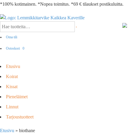
*100% kotimainen. *Nopea toimitus. *69 € tilaukset postikuluitta.
Oma tili
Ostoskori
0
Etusivu
Koirat
Kissat
Pieneläimet
Linnut
Tarjoustuotteet
Etusivu
»
biothane