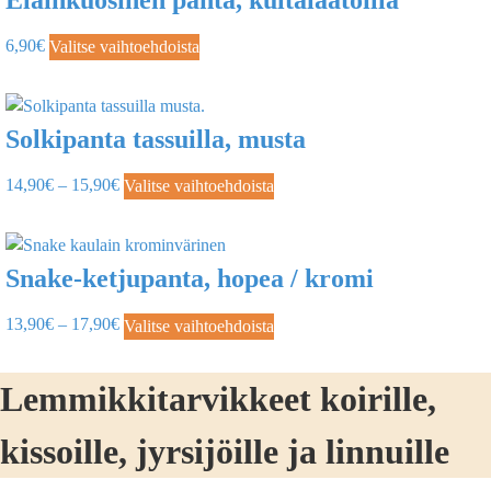
6,90
€
Valitse vaihtoehdoista
Solkipanta tassuilla, musta
14,90
€
–
15,90
€
Valitse vaihtoehdoista
Snake-ketjupanta, hopea / kromi
13,90
€
–
17,90
€
Valitse vaihtoehdoista
Lemmikkitarvikkeet koirille,
kissoille, jyrsijöille ja linnuille