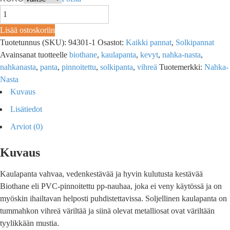
Lisää ostoskoriin
Tuotetunnus (SKU):
94301-1
Osastot:
Kaikki pannat
,
Solkipannat
Avainsanat tuotteelle
biothane
,
kaulapanta
,
kevyt
,
nahka-nasta
,
nahkanasta
,
panta
,
pinnoitettu
,
solkipanta
,
vihreä
Tuotemerkki:
Nahka-
Nasta
Kuvaus
Lisätiedot
Arviot (0)
Kuvaus
Kaulapanta vahvaa, vedenkestävää ja hyvin kulutusta kestävää
Biothane eli PVC-pinnoitettu pp-nauhaa, joka ei veny käytössä ja on
myöskin ihailtavan helposti puhdistettavissa. Soljellinen kaulapanta on
tummahkon vihreä väriltää ja siinä olevat metalliosat ovat väriltään
tyylikkään mustia.