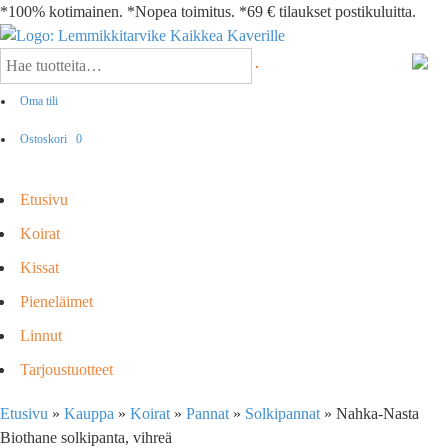
*100% kotimainen. *Nopea toimitus. *69 € tilaukset postikuluitta.
Oma tili
Ostoskori
0
Etusivu
Koirat
Kissat
Pieneläimet
Linnut
Tarjoustuotteet
Etusivu
»
Kauppa
»
Koirat
»
Pannat
»
Solkipannat
»
Nahka-Nasta
Biothane solkipanta, vihreä