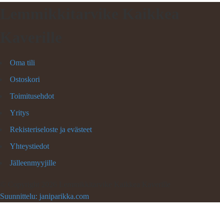
Lemmikkitarvike Kaikkea
Kaverille
Oma tili
Ostoskori
Toimitusehdot
Yritys
Rekisteriseloste ja evästeet
Yhteystiedot
Jälleenmyyjille
©
Copyright 2026 Lemmikkitarvike Kaikkea Kaverille
Suunnittelu: janiparikka.com