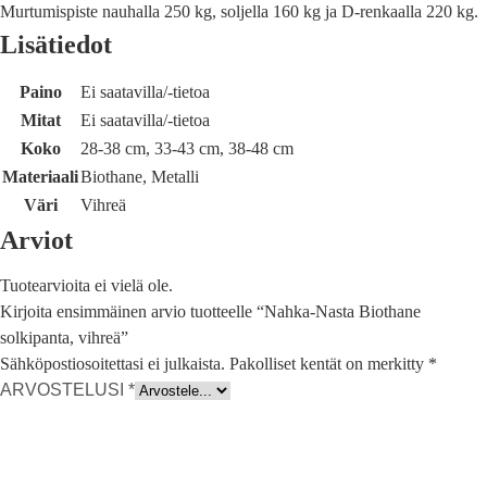
Murtumispiste nauhalla 250 kg, soljella 160 kg ja D-renkaalla 220 kg.
Lisätiedot
Paino
Ei saatavilla/-tietoa
Mitat
Ei saatavilla/-tietoa
Koko
28-38 cm, 33-43 cm, 38-48 cm
Materiaali
Biothane, Metalli
Väri
Vihreä
Arviot
Tuotearvioita ei vielä ole.
Kirjoita ensimmäinen arvio tuotteelle “Nahka-Nasta Biothane
solkipanta, vihreä”
Sähköpostiosoitettasi ei julkaista.
Pakolliset kentät on merkitty
*
ARVOSTELUSI
*