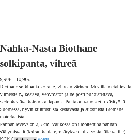
Nahka-Nasta Biothane
solkipanta, vihreä
9,90
€
–
10,90
€
Biothane solkipanta koiralle, vihreän värinen. Mustilla metalliosilla
viimeistelty, kestävä, venymätön ja helposti puhdistettava,
vedenkestävä koiran kaulapanta. Panta on valmistettu käsityönä
Suomessa, hyvin kulutustusta kestävästä ja suositusta Biothane
materiaalista.
Pannan leveys on 2,5 cm. Valikossa on ilmoitettuna pannan
säätymisvälit (koiran kaulanympäryksen tulisi sopia tälle välille).
KOKO
Poista