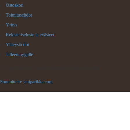
Ostoskori
Toimitusehdot
Yritys
Rekisteriseloste ja evästeet
Yhteystiedot
Jälleenmyyjille
©
Copyright 2026 Lemmikkitarvike Kaikkea Kaverille
Suunnittelu: janiparikka.com