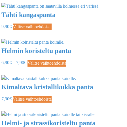
Tähti kangaspanta
9,90
€
Valitse vaihtoehdoista
Helmin koristeltu panta
6,90
€
–
7,90
€
Valitse vaihtoehdoista
Kimaltava kristallikukka panta
7,90
€
Valitse vaihtoehdoista
Helmi- ja strassikoristeltu panta