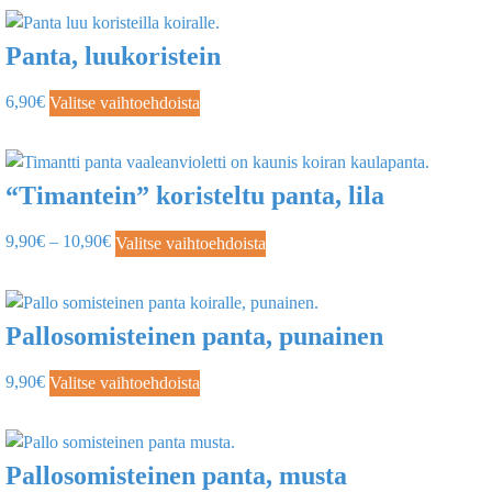
Panta, luukoristein
6,90
€
Valitse vaihtoehdoista
“Timantein” koristeltu panta, lila
9,90
€
–
10,90
€
Valitse vaihtoehdoista
Pallosomisteinen panta, punainen
9,90
€
Valitse vaihtoehdoista
Pallosomisteinen panta, musta