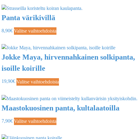
Panta värikivillä
8,90
€
Valitse vaihtoehdoista
Jokke Maya, hirvennahkainen solkipanta,
isoille koirille
19,90
€
Valitse vaihtoehdoista
Maastokuosinen panta, kultalaatoilla
7,90
€
Valitse vaihtoehdoista