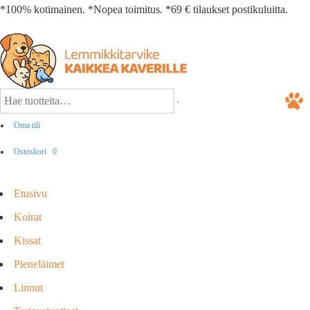
*100% kotimainen. *Nopea toimitus. *69 € tilaukset postikuluitta.
Oma tili
Ostoskori
0
Etusivu
Koirat
Kissat
Pieneläimet
Linnut