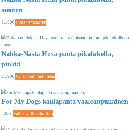
sininen
11,90
€
Lisää ostoskoriin
Nahka-Nasta Hexa panta pikalukolla,
pinkki
11,90
€
Valitse vaihtoehdoista
For My Dogs kaulapanta vaaleanpunainen
5,90
€
Valitse vaihtoehdoista