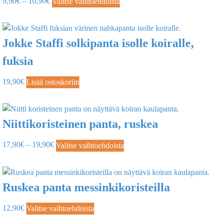
9,90
€
–
10,90
€
Valitse vaihtoehdoista
Jokke Staffi solkipanta isolle koiralle,
fuksia
19,90
€
Lisää ostoskoriin
Niittikoristeinen panta, ruskea
17,90
€
–
19,90
€
Valitse vaihtoehdoista
Ruskea panta messinkikoristeilla
12,90
€
Valitse vaihtoehdoista