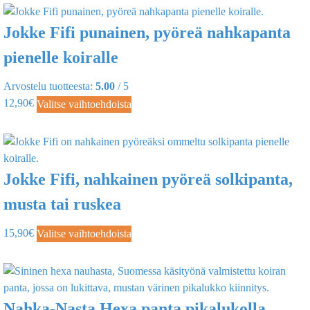
Jokke Fifi punainen, pyöreä nahkapanta
pienelle koiralle
Arvostelu tuotteesta:
5.00
/ 5
12,90
€
Valitse vaihtoehdoista
Jokke Fifi, nahkainen pyöreä solkipanta,
musta tai ruskea
15,90
€
Valitse vaihtoehdoista
Nahka-Nasta Hexa panta pikalukolla,