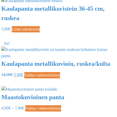
Kaulapanta metallikoristein 36-45 cm,
ruskea
3,90
€
Lisää ostoskoriin
Ale!
Kaulapanta metallikuvioin, ruskea/kulta
14,90
€
5,00
€
Valitse vaihtoehdoista
Maastokuvioinen panta
4,90
€
–
7,90
€
Valitse vaihtoehdoista