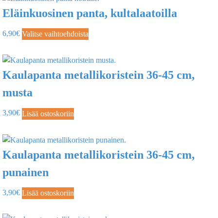
Eläinkuosinen panta, kultalaatoilla
6,90
€
Valitse vaihtoehdoista
Kaulapanta metallikoristein 36-45 cm,
musta
3,90
€
Lisää ostoskoriin
Kaulapanta metallikoristein 36-45 cm,
punainen
3,90
€
Lisää ostoskoriin