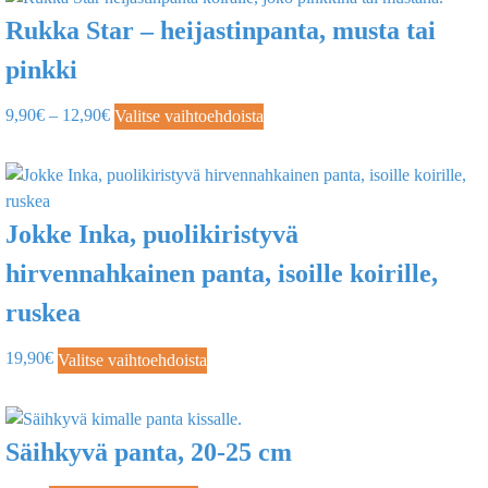
Rukka Star – heijastinpanta, musta tai
pinkki
9,90
€
–
12,90
€
Valitse vaihtoehdoista
Jokke Inka, puolikiristyvä
hirvennahkainen panta, isoille koirille,
ruskea
19,90
€
Valitse vaihtoehdoista
Säihkyvä panta, 20-25 cm