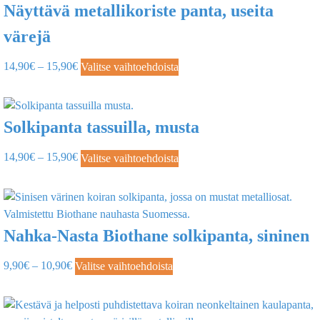
Näyttävä metallikoriste panta, useita
värejä
14,90
€
–
15,90
€
Valitse vaihtoehdoista
Solkipanta tassuilla, musta
14,90
€
–
15,90
€
Valitse vaihtoehdoista
Nahka-Nasta Biothane solkipanta, sininen
9,90
€
–
10,90
€
Valitse vaihtoehdoista