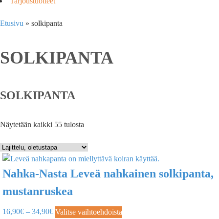
Tarjoustuotteet
Etusivu
»
solkipanta
SOLKIPANTA
SOLKIPANTA
Näytetään kaikki 55 tulosta
Nahka-Nasta Leveä nahkainen solkipanta,
mustanruskea
16,90
€
–
34,90
€
Valitse vaihtoehdoista