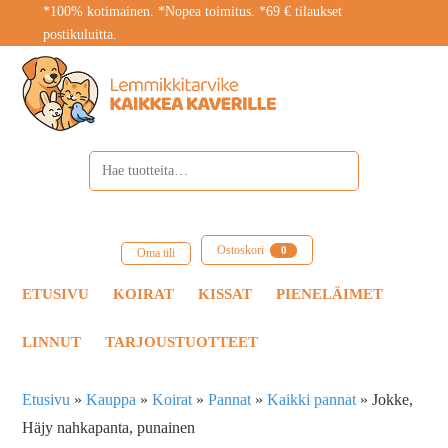
*100% kotimainen. *Nopea toimitus. *69 € tilaukset
postikuluitta.
Ostoskori
0
Oma tili
ETUSIVU
KOIRAT
KISSAT
PIENELÄIMET
LINNUT
TARJOUSTUOTTEET
Etusivu
»
Kauppa
»
Koirat
»
Pannat
»
Kaikki pannat
»
Jokke,
Häjy nahkapanta, punainen