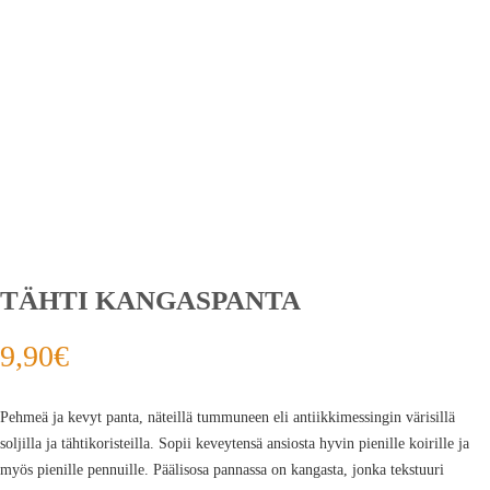
TÄHTI KANGASPANTA
9,90
€
Pehmeä ja kevyt panta, näteillä tummuneen eli antiikkimessingin värisillä
soljilla ja tähtikoristeilla. Sopii keveytensä ansiosta hyvin pienille koirille ja
myös pienille pennuille. Päälisosa pannassa on kangasta, jonka tekstuuri