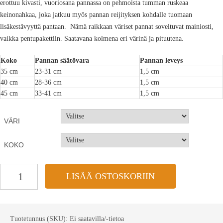
erottuu kivasti, vuoriosana pannassa on pehmoista tumman ruskeaa
keinonahkaa, joka jatkuu myös pannan reijityksen kohdalle tuomaan
lisäkestävyyttä pantaan. Nämä raikkaan väriset pannat soveltuvat mainiosti,
vaikka pentupakettiin. Saatavana kolmena eri värinä ja pituutena.
Koko
Pannan säätövara
Pannan leveys
35 cm
23-31 cm
1,5 cm
40 cm
28-36 cm
1,5 cm
45 cm
33-41 cm
1,5 cm
VÄRI
KOKO
LISÄÄ OSTOSKORIIN
Tuotetunnus (SKU):
Ei saatavilla/-tietoa