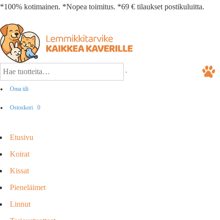
*100% kotimainen. *Nopea toimitus. *69 € tilaukset postikuluitta.
Oma tili
Ostoskori
0
Etusivu
Koirat
Kissat
Pieneläimet
Linnut