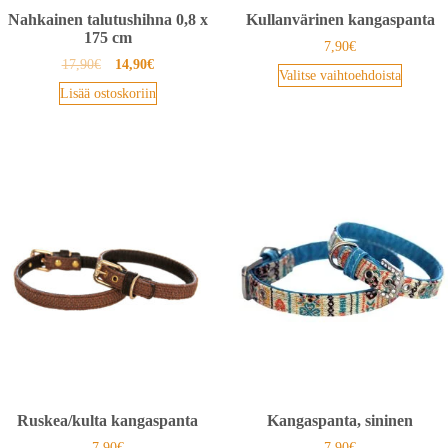
Nahkainen talutushihna 0,8 x
Kullanvärinen kangaspanta
175 cm
7,90
€
17,90
€
14,90
€
Valitse vaihtoehdoista
Lisää ostoskoriin
Ruskea/kulta kangaspanta
Kangaspanta, sininen
7,90
€
7,90
€