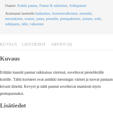
Osastot:
Kaikki pannat
,
Pannat & taluttimet
,
Solkipannat
Avainsanat tuotteelle
kankainen
,
luonnonvalkoinen
,
messinki
,
messinkinen
,
oranssi
,
panta
,
pennulle
,
pentupakettiin
,
sininen
,
solki
,
solkipanta
,
tähti
,
valkoinen
KUVAUS
LISÄTIEDOT
ARVIOT (0)
Kuvaus
Erittäin kauniit pannat raikkaissa väreissä, soveltuvat pienehköille
koirille. Tähti koristeet ovat antiikki messingin väriset ja tuovat pantaan
kivasti ilmettä. Kevyet ja nätit pannat soveltuvat mainiosti myös
pentupannaksi.
Lisätiedot