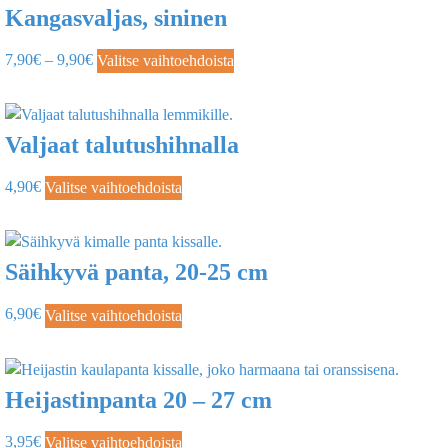
Kangasvaljas, sininen
7,90
€
–
9,90
€
Valitse vaihtoehdoista
Valjaat talutushihnalla
4,90
€
Valitse vaihtoehdoista
Säihkyvä panta, 20-25 cm
6,90
€
Valitse vaihtoehdoista
Heijastinpanta 20 – 27 cm
3,95
€
Valitse vaihtoehdoista