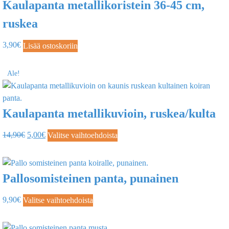
Kaulapanta metallikoristein 36-45 cm,
ruskea
3,90
€
Lisää ostoskoriin
Ale!
Kaulapanta metallikuvioin, ruskea/kulta
14,90
€
5,00
€
Valitse vaihtoehdoista
Pallosomisteinen panta, punainen
9,90
€
Valitse vaihtoehdoista