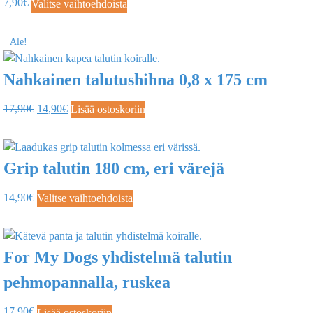
7,90
€
Valitse vaihtoehdoista
Ale!
Nahkainen talutushihna 0,8 x 175 cm
17,90
€
14,90
€
Lisää ostoskoriin
Grip talutin 180 cm, eri värejä
14,90
€
Valitse vaihtoehdoista
For My Dogs yhdistelmä talutin
pehmopannalla, ruskea
17,90
€
Lisää ostoskoriin