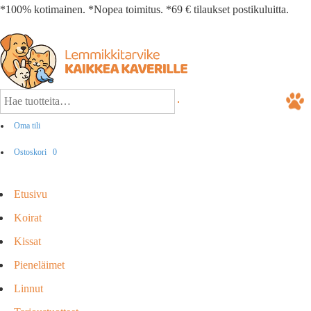
*100% kotimainen. *Nopea toimitus. *69 € tilaukset postikuluitta.
Oma tili
Ostoskori
0
Etusivu
Koirat
Kissat
Pieneläimet
Linnut