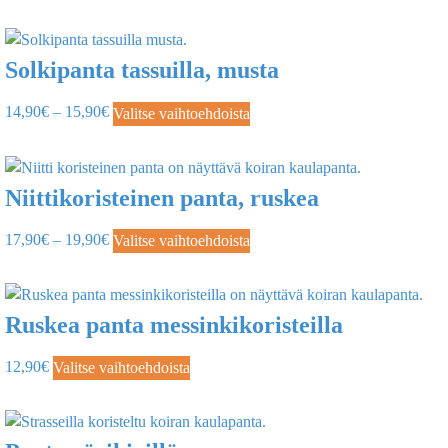
Solkipanta tassuilla, musta
14,90
€
–
15,90
€
Valitse vaihtoehdoista
Niittikoristeinen panta, ruskea
17,90
€
–
19,90
€
Valitse vaihtoehdoista
Ruskea panta messinkikoristeilla
12,90
€
Valitse vaihtoehdoista