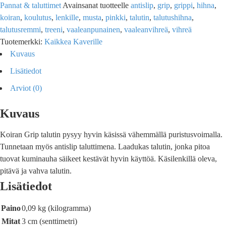
Pannat & taluttimet
Avainsanat tuotteelle
antislip
,
grip
,
grippi
,
hihna
,
koiran
,
koulutus
,
lenkille
,
musta
,
pinkki
,
talutin
,
talutushihna
,
talutusremmi
,
treeni
,
vaaleanpunainen
,
vaaleanvihreä
,
vihreä
Tuotemerkki:
Kaikkea Kaverille
Kuvaus
Lisätiedot
Arviot (0)
Kuvaus
Koiran Grip talutin pysyy hyvin käsissä vähemmällä puristusvoimalla.
Tunnetaan myös antislip taluttimena. Laadukas talutin, jonka pitoa
tuovat kuminauha säikeet kestävät hyvin käyttöä. Käsilenkillä oleva,
pitävä ja vahva talutin.
Lisätiedot
Paino
0,09 kg (kilogramma)
Mitat
3 cm (senttimetri)