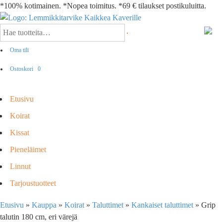
*100% kotimainen. *Nopea toimitus. *69 € tilaukset postikuluitta.
Oma tili
Ostoskori
0
Etusivu
Koirat
Kissat
Pieneläimet
Linnut
Tarjoustuotteet
Etusivu
»
Kauppa
»
Koirat
»
Taluttimet
»
Kankaiset taluttimet
»
Grip
talutin 180 cm, eri värejä