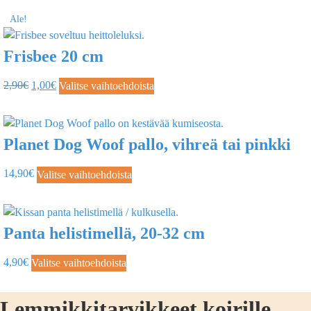
Ale!
Frisbee 20 cm
2,90
€
1,00
€
Valitse vaihtoehdoista
Planet Dog Woof pallo, vihreä tai pinkki
14,90
€
Valitse vaihtoehdoista
Panta helistimellä, 20-32 cm
4,90
€
Valitse vaihtoehdoista
Lemmikkitarvikkeet koirille,