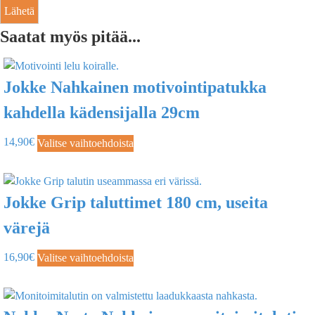
Saatat myös pitää...
Jokke Nahkainen motivointipatukka
kahdella kädensijalla 29cm
14,90
€
Valitse vaihtoehdoista
Jokke Grip taluttimet 180 cm, useita
värejä
16,90
€
Valitse vaihtoehdoista