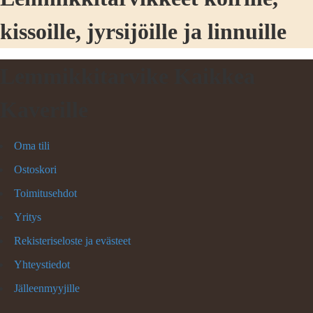
kissoille, jyrsijöille ja linnuille
Lemmikkitarvike Kaikkea
Kaverille
Oma tili
Ostoskori
Toimitusehdot
Yritys
Rekisteriseloste ja evästeet
Yhteystiedot
Jälleenmyyjille