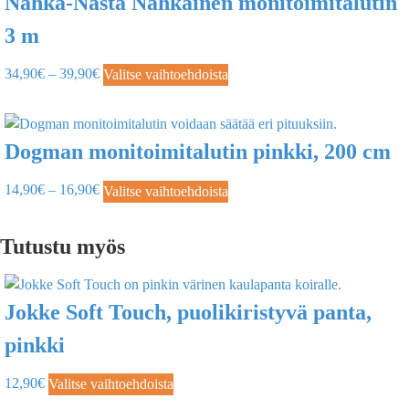
Nahka-Nasta Nahkainen monitoimitalutin
3 m
34,90
€
–
39,90
€
Valitse vaihtoehdoista
Dogman monitoimitalutin pinkki, 200 cm
14,90
€
–
16,90
€
Valitse vaihtoehdoista
Tutustu myös
Jokke Soft Touch, puolikiristyvä panta,
pinkki
12,90
€
Valitse vaihtoehdoista