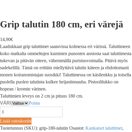
Grip talutin 180 cm, eri värejä
14,90
€
Laadukkaat grip taluttimet saatavissa kolmessa eri värissä. Taluttimeen
koko matkalta ommeltujen kumisten punosten ansiosta saat taluttimesta
tukevan ja pitävän otteen, vähemmällä puristusvoimalla. Pitävä myös
sadekelillä. Tämä on erittäin miellyttävä talutin käteen ja ehdottomasti
monen koiranomistajan suosikki! Taluttimessa on käsilenkku ja toisella
puolella puolen talutinta kulkee heijastinnauha. Pistoolilukko on
hopean / kromin värinen.
Taluttimien leveys on 2 cm ja pituus 180 cm.
VÄRI
Poista
Lisää ostoskoriin
Tuotetunnus (SKU):
grip-180-talutin
Osastot:
Kankaiset taluttimet
,