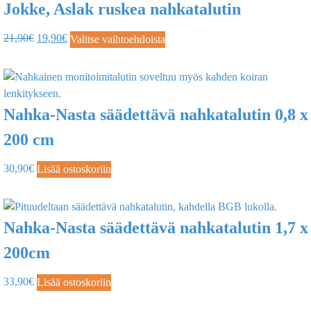
Jokke, Aslak ruskea nahkatalutin
21,90
€
19,90
€
Valitse vaihtoehdoista
Nahka-Nasta säädettävä nahkatalutin 0,8 x
200 cm
30,90
€
Lisää ostoskoriin
Nahka-Nasta säädettävä nahkatalutin 1,7 x
200cm
33,90
€
Lisää ostoskoriin