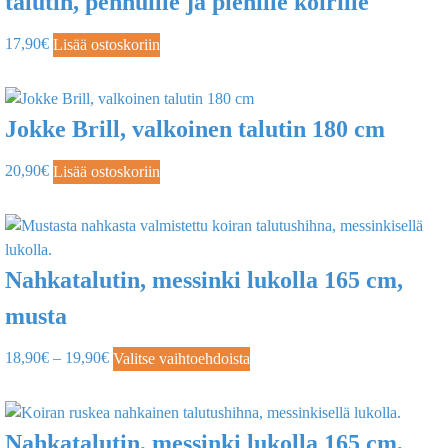
talutin, pennuille ja pienille koirille
17,90
€
Lisää ostoskoriin
Jokke Brill, valkoinen talutin 180 cm
20,90
€
Lisää ostoskoriin
Nahkatalutin, messinki lukolla 165 cm,
musta
18,90
€
–
19,90
€
Valitse vaihtoehdoista
Nahkatalutin, messinki lukolla 165 cm,