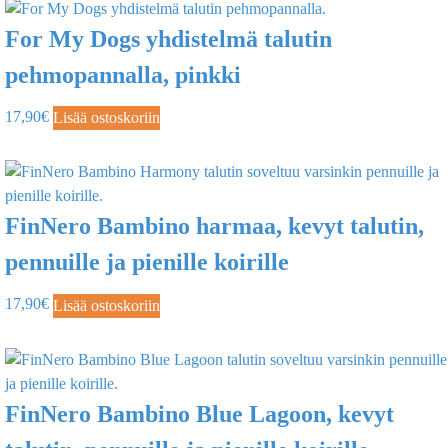
For My Dogs yhdistelmä talutin
pehmopannalla, pinkki
17,90
€
Lisää ostoskoriin
FinNero Bambino harmaa, kevyt talutin,
pennuille ja pienille koirille
17,90
€
Lisää ostoskoriin
FinNero Bambino Blue Lagoon, kevyt