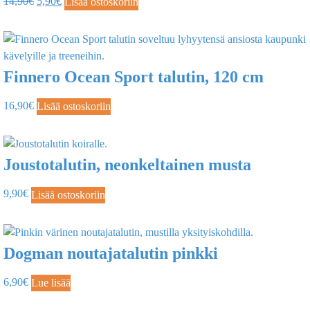
14,90
€
5,90
€
Lisää ostoskoriin
Finnero Ocean Sport talutin, 120 cm
16,90
€
Lisää ostoskoriin
Joustotalutin, neonkeltainen musta
9,90
€
Lisää ostoskoriin
Dogman noutajatalutin pinkki
6,90
€
Lue lisää