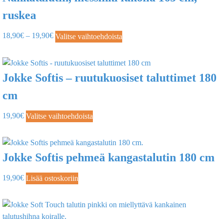
ruskea
18,90
€
–
19,90
€
Valitse vaihtoehdoista
Jokke Softis – ruutukuosiset taluttimet 180
cm
19,90
€
Valitse vaihtoehdoista
Jokke Softis pehmeä kangastalutin 180 cm
19,90
€
Lisää ostoskoriin