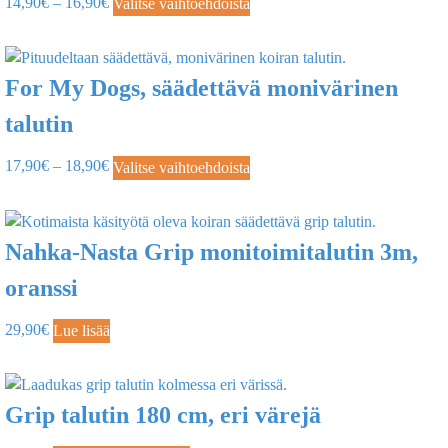
14,90
€
–
16,90
€
Valitse vaihtoehdoista
For My Dogs, säädettävä monivärinen
talutin
17,90
€
–
18,90
€
Valitse vaihtoehdoista
Nahka-Nasta Grip monitoimitalutin 3m,
oranssi
29,90
€
Lue lisää
Grip talutin 180 cm, eri värejä