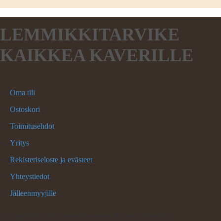
LEMMIKKITARVIKE
KAIKKEA KAVERILLE
Oma tili
Ostoskori
Toimitusehdot
Yritys
Rekisteriseloste ja evästeet
Yhteystiedot
Jälleenmyyjille
©
Copyright 2026 Lemmikkitarvike Kaikkea Kaverille