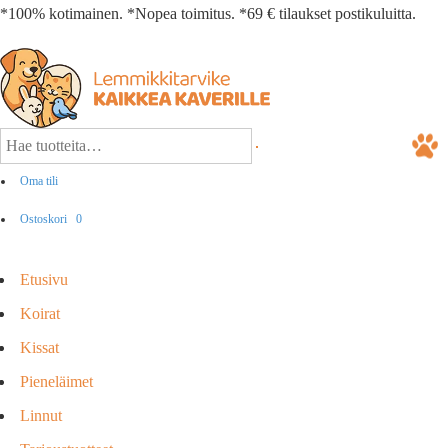
*100% kotimainen. *Nopea toimitus. *69 € tilaukset postikuluitta.
Oma tili
Ostoskori
0
Etusivu
Koirat
Kissat
Pieneläimet
Linnut