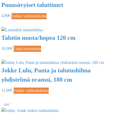
Punasävyiset taluttimet
4,90
€
Valitse vaihtoehdoista
Talutin musta/hopea 120 cm
10,90
€
Lisää ostoskoriin
Jokke Lulu, Panta ja talutushihna
yhdistelmä oranssi, 180 cm
12,90
€
Valitse vaihtoehdoista
Ale!