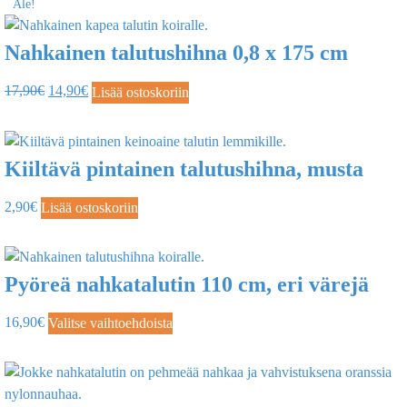
Ale!
Nahkainen talutushihna 0,8 x 175 cm
17,90
€
14,90
€
Lisää ostoskoriin
Kiiltävä pintainen talutushihna, musta
2,90
€
Lisää ostoskoriin
Pyöreä nahkatalutin 110 cm, eri värejä
16,90
€
Valitse vaihtoehdoista