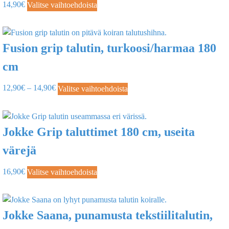
14,90
€
Valitse vaihtoehdoista
Fusion grip talutin, turkoosi/harmaa 180
cm
12,90
€
–
14,90
€
Valitse vaihtoehdoista
Jokke Grip taluttimet 180 cm, useita
värejä
16,90
€
Valitse vaihtoehdoista
Jokke Saana, punamusta tekstiilitalutin,