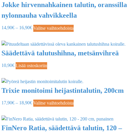
Jokke hirvennahkainen talutin, oranssilla
nylonnauha vahvikkeella
14,90
€
–
16,90
€
Valitse vaihtoehdoista
Säädettävä talutushihna, metsänvihreä
10,90
€
Lisää ostoskoriin
Trixie monitoimi heijastintalutin, 200cm
17,90
€
–
18,90
€
Valitse vaihtoehdoista
FinNero Ratia, säädettävä talutin, 120 –