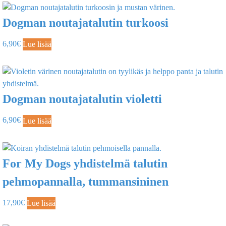
Dogman noutajatalutin turkoosi
6,90
€
Lue lisää
Dogman noutajatalutin violetti
6,90
€
Lue lisää
For My Dogs yhdistelmä talutin
pehmopannalla, tummansininen
17,90
€
Lue lisää