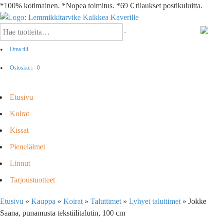
*100% kotimainen. *Nopea toimitus. *69 € tilaukset postikuluitta.
Oma tili
Ostoskori
0
Etusivu
Koirat
Kissat
Pieneläimet
Linnut
Tarjoustuotteet
Etusivu
»
Kauppa
»
Koirat
»
Taluttimet
»
Lyhyet taluttimet
»
Jokke
Saana, punamusta tekstiilitalutin, 100 cm