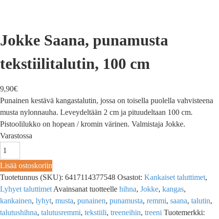
Jokke Saana, punamusta
tekstiilitalutin, 100 cm
9,90
€
Punainen kestävä kangastalutin, jossa on toisella puolella vahvisteena
musta nylonnauha. Leveydeltään 2 cm ja pituudeltaan 100 cm.
Pistoolilukko on hopean / kromin värinen. Valmistaja Jokke.
Varastossa
Lisää ostoskoriin
Tuotetunnus (SKU):
6417114377548
Osastot:
Kankaiset taluttimet
,
Lyhyet taluttimet
Avainsanat tuotteelle
hihna
,
Jokke
,
kangas
,
kankainen
,
lyhyt
,
musta
,
punainen
,
punamusta
,
remmi
,
saana
,
talutin
,
talutushihna
,
talutusremmi
,
tekstiili
,
treeneihin
,
treeni
Tuotemerkki: