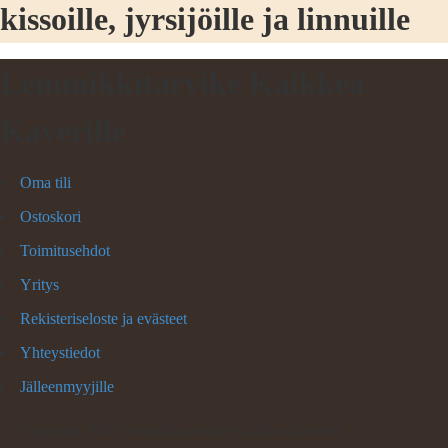
kissoille, jyrsijöille ja linnuille
Lemmikkitarvike Kaikkea
Kaverille
Oma tili
Ostoskori
Toimitusehdot
Yritys
Rekisteriseloste ja evästeet
Yhteystiedot
Jälleenmyyjille
©
Copyright 2026 Lemmikkitarvike Kaikkea Kaverille