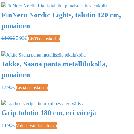
FinNero Nordic Lights, talutin 120 cm,
punainen
14,90
€
5,90
€
Lisää ostoskoriin
Jokke, Saana panta metallilukolla,
punainen
12,90
€
Lisää ostoskoriin
Grip talutin 180 cm, eri värejä
14,90
€
Valitse vaihtoehdoista