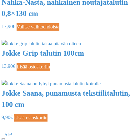
Nahka-Nasta, nahkainen noutajatalutin
0,8×130 cm
17,90
€
Valitse vaihtoehdoista
Jokke Grip talutin 100cm
13,90
€
Lisää ostoskoriin
Jokke Saana, punamusta tekstiilitalutin,
100 cm
9,90
€
Lisää ostoskoriin
Ale!