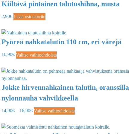
Kiiltävä pintainen talutushihna, musta
2,90
€
Lisää ostoskoriin
Pyöreä nahkatalutin 110 cm, eri värejä
16,90
€
Valitse vaihtoehdoista
Jokke hirvennahkainen talutin, oranssilla
nylonnauha vahvikkeella
14,90
€
–
16,90
€
Valitse vaihtoehdoista