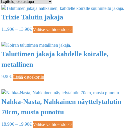
Trixie Talutin jakaja
11,90
€
–
13,90
€
Valitse vaihtoehdoista
Taluttimen jakaja kahdelle koiralle,
metallinen
9,90
€
Lisää ostoskoriin
Nahka-Nasta, Nahkainen näyttelytalutin
70cm, musta punottu
18,90
€
–
19,90
€
Valitse vaihtoehdoista