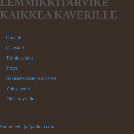
LEMMIKKITARVIKE
KAIKKEA KAVERILLE
Oma tili
Ostoskori
Toimitusehdot
Yritys
Rekisteriseloste ja evästeet
Yhteystiedot
Jälleenmyyjille
©
Copyright 2026 Lemmikkitarvike Kaikkea Kaverille
Suunnittelu: janiparikka.com