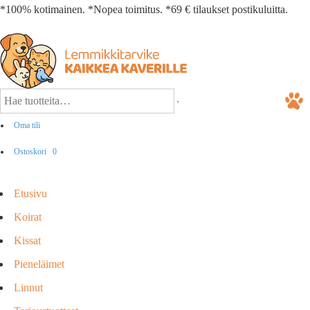
*100% kotimainen. *Nopea toimitus. *69 € tilaukset postikuluitta.
Oma tili
Ostoskori
0
Etusivu
Koirat
Kissat
Pieneläimet
Linnut