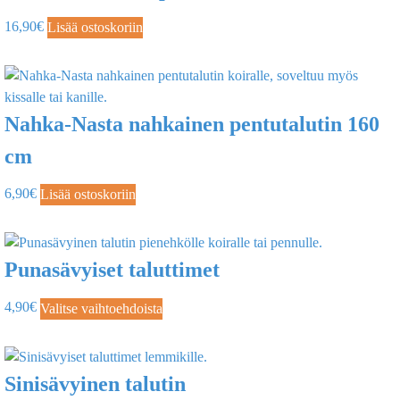
16,90
€
Lisää ostoskoriin
Nahka-Nasta nahkainen pentutalutin 160
cm
6,90
€
Lisää ostoskoriin
Punasävyiset taluttimet
4,90
€
Valitse vaihtoehdoista
Sinisävyinen talutin