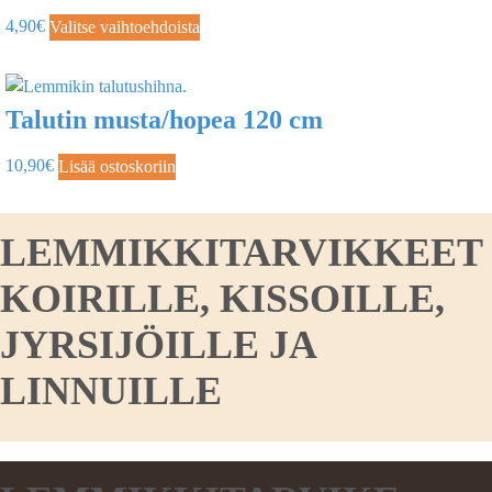
4,90
€
Valitse vaihtoehdoista
Talutin musta/hopea 120 cm
10,90
€
Lisää ostoskoriin
LEMMIKKITARVIKKEET
KOIRILLE, KISSOILLE,
JYRSIJÖILLE JA
LINNUILLE