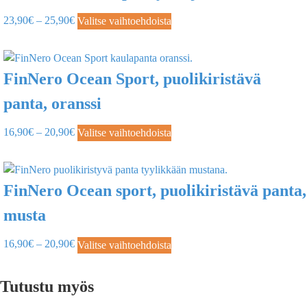
23,90
€
–
25,90
€
Valitse vaihtoehdoista
FinNero Ocean Sport, puolikiristävä
panta, oranssi
16,90
€
–
20,90
€
Valitse vaihtoehdoista
FinNero Ocean sport, puolikiristävä panta,
musta
16,90
€
–
20,90
€
Valitse vaihtoehdoista
Tutustu myös