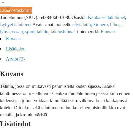
Lisää ostoskoriin
Tuotetunnus (SKU):
6438406007080
Osastot:
Kankaiset taluttimet
,
Lyhyet taluttimet
Avainsanat tuotteelle
citytalutin
,
Finnero
,
hihna
,
lyhyt
,
ocean
,
sport
,
talutin
,
talutushihna
Tuotemerkki:
Finnero
Kuvaus
Lisätiedot
Arviot (0)
Kuvaus
Talutin, jossa on mukavasti pehmustetta käden sijassa. Lisäksi
taluttimessa on metallinen D-lenkku niin taluttimen päässä kuin ennen
kädensijaa, johon voidaan kiinnittää esim. vilkkuvalo tai kakkapussi
kotelo. D-lenkut sekä taluttimen reilun kokoinen pistoolilukko ovat
metallia ja kromin värisiä.
Lisätiedot