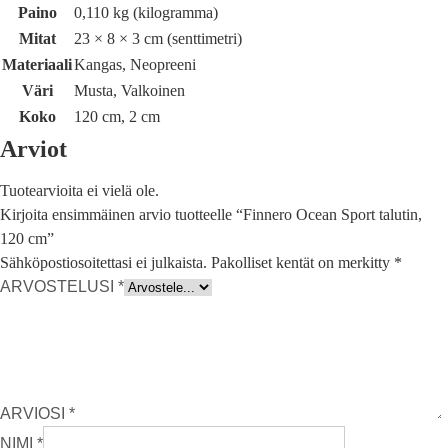
Paino
0,110 kg (kilogramma)
Mitat
23 × 8 × 3 cm (senttimetri)
Materiaali
Kangas, Neopreeni
Väri
Musta, Valkoinen
Koko
120 cm, 2 cm
Arviot
Tuotearvioita ei vielä ole.
Kirjoita ensimmäinen arvio tuotteelle “Finnero Ocean Sport talutin,
120 cm”
Sähköpostiosoitettasi ei julkaista.
Pakolliset kentät on merkitty
*
ARVOSTELUSI
*
ARVIOSI
*
NIMI
*