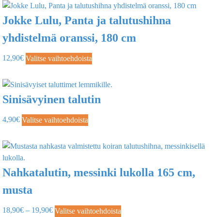
Jokke Lulu, Panta ja talutushihna
yhdistelmä oranssi, 180 cm
12,90
€
Valitse vaihtoehdoista
Sinisävyinen talutin
4,90
€
Valitse vaihtoehdoista
Nahkatalutin, messinki lukolla 165 cm,
musta
18,90
€
–
19,90
€
Valitse vaihtoehdoista