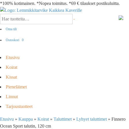
*100% kotimainen. *Nopea toimitus. *69 € tilaukset postikuluitta.
Oma tili
Ostoskori
0
Etusivu
Koirat
Kissat
Pieneläimet
Linnut
Tarjoustuotteet
Etusivu
»
Kauppa
»
Koirat
»
Taluttimet
»
Lyhyet taluttimet
»
Finnero
Ocean Sport talutin, 120 cm