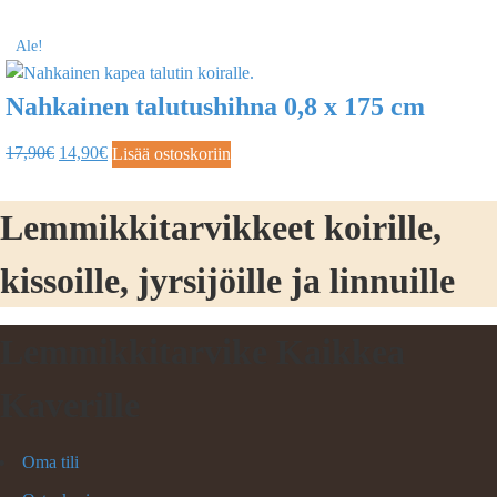
Ale!
Nahkainen talutushihna 0,8 x 175 cm
17,90
€
14,90
€
Lisää ostoskoriin
Lemmikkitarvikkeet koirille,
kissoille, jyrsijöille ja linnuille
Lemmikkitarvike Kaikkea
Kaverille
Oma tili