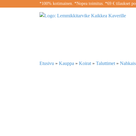
*100% kotimainen. *Nopea toimitus. *69 € tilaukset pos
Etusivu
»
Kauppa
»
Koirat
»
Taluttimet
»
Nahkaise