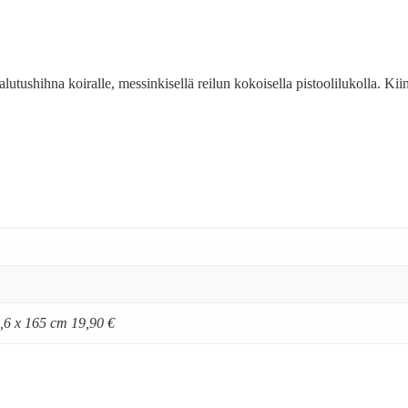
utushihna koiralle, messinkisellä reilun kokoisella pistoolilukolla. Kii
1,6 x 165 cm 19,90 €