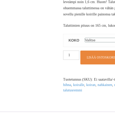
leveämpi noin 1,6 cm. Huom! Talutt
ohuemmassa taluttimessa on vähän 
sovellu pienille koirille painonsa ta
Taluttimien pituus on 165 cm, luko
KOKO
LISÄÄ OSTOSKORI
Tuotetunnus (SKU):
Ei saatavilla/-
hihna
,
koiralle
,
koiran
,
nahkainen
,
talutusremmi