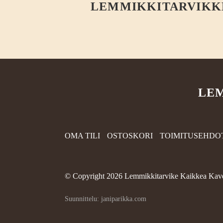
LEMMIKKITARVIKKEE
LEM
OMA TILI
OSTOSKORI
TOIMITUSEHDO
©
Copyright 2026 Lemmikkitarvike Kaikkea Kave
Suunnittelu: janiparikka.com