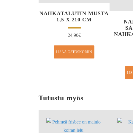
NAHKATALUTIN MUSTA
1,5 X 210 CM
NA
S
NAHKA
24,90
€
LISÄÄ OSTOSKORIIN
LI
Tutustu myös