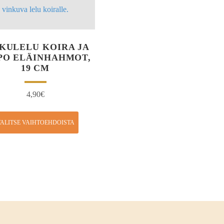
KULELU KOIRA JA
PO ELÄINHAHMOT,
19 CM
4,90
€
ALITSE VAIHTOEHDOISTA