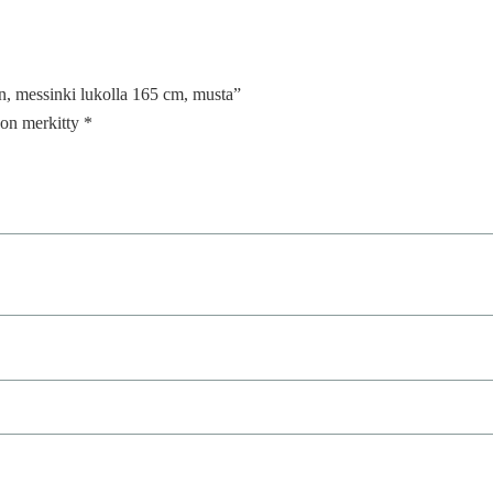
in, messinki lukolla 165 cm, musta”
t on merkitty
*