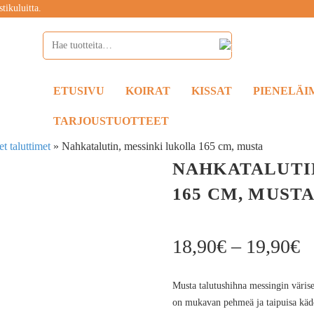
tikuluitta.
ETUSIVU
KOIRAT
KISSAT
PIENELÄI
TARJOUSTUOTTEET
t taluttimet
»
Nahkatalutin, messinki lukolla 165 cm, musta
NAHKATALUTI
165 CM, MUST
18,90
€
–
19,90
€
Musta talutushihna messingin värisel
on mukavan pehmeä ja taipuisa käd