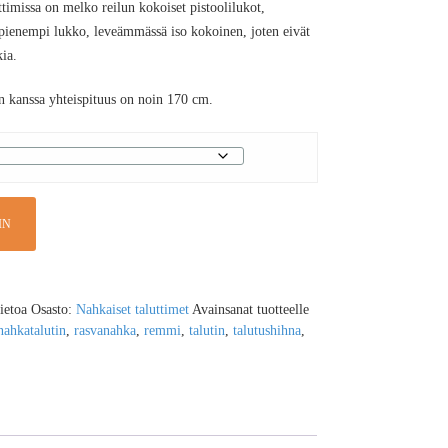
imissa on melko reilun kokoiset pistoolilukot,
pienempi lukko, leveämmässä iso kokoinen, joten eivät
kia.
n kanssa yhteispituus on noin 170 cm.
IN
tietoa
Osasto:
Nahkaiset taluttimet
Avainsanat tuotteelle
nahkatalutin
,
rasvanahka
,
remmi
,
talutin
,
talutushihna
,