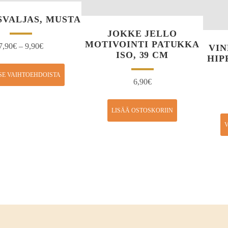
VALJAS, MUSTA
JOKKE JELLO
MOTIVOINTI PATUKKA
7,90
€
–
9,90
€
VIN
ISO, 39 CM
HIP
SE VAIHTOEHDOISTA
6,90
€
LISÄÄ OSTOSKORIIN
V