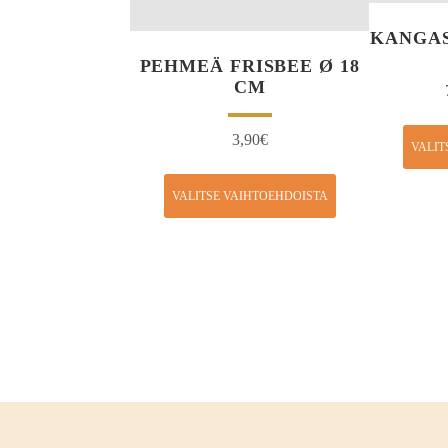
KANGAS
PEHMEÄ FRISBEE Ø 18
CM
3,90
€
VALIT
VALITSE VAIHTOEHDOISTA