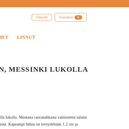
Oma tili
Ostoskori
0
MET
LINNUT
N, MESSINKI LUKOLLA
A
lä lukolla. Mustasta rasvanahkasta valmistettu talutin
essä. Kapeampi hihna on leveydeltään 1,2 cm ja