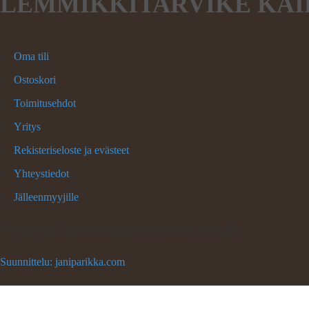
LEMMIKKITARVIKE KAI
Oma tili
Ostoskori
Toimitusehdot
Yritys
Rekisteriseloste ja evästeet
Yhteystiedot
Jälleenmyyjille
©
Copyright 2026 Lemmikkitarvike Kaikkea Kaverille
Suunnittelu: janiparikka.com