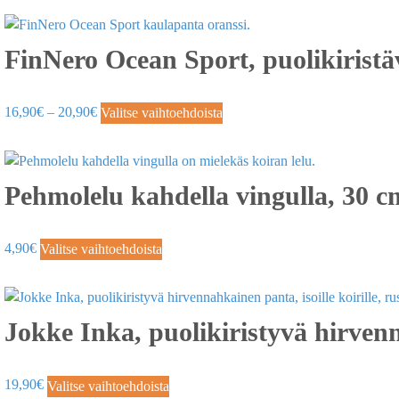
FinNero Ocean Sport, puolikiristä
16,90
€
–
20,90
€
Valitse vaihtoehdoista
Pehmolelu kahdella vingulla, 30 c
4,90
€
Valitse vaihtoehdoista
Jokke Inka, puolikiristyvä hirvenn
19,90
€
Valitse vaihtoehdoista