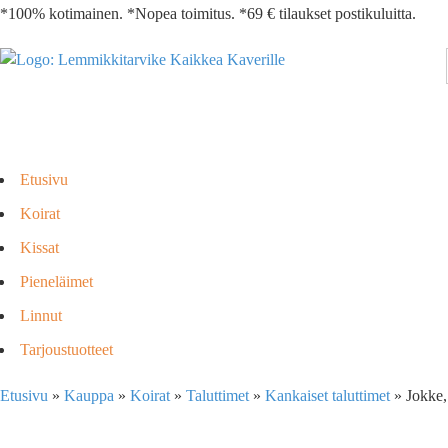
*100% kotimainen. *Nopea toimitus. *69 € tilaukset postikuluitta.
Etusivu
Koirat
Kissat
Pieneläimet
Linnut
Tarjoustuotteet
Etusivu
»
Kauppa
»
Koirat
»
Taluttimet
»
Kankaiset taluttimet
»
Jokke,