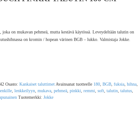
n, joka on mukavan pehmeä, mutta kestävä käytössä. Leveydeltään talutin on
lutushihnassa on kromin / hopean värinen BGB – lukko. Valmistaja Jokke.
42
Osasto:
Kankaiset taluttimet
Avainsanat tuotteelle
180
,
BGB
,
fuksia
,
hihna
,
lenkille
,
lenkkeilyyn
,
mukava
,
pehmeä
,
pinkki
,
remmi
,
soft
,
talutin
,
talutus
,
npunainen
Tuotemerkki:
Jokke