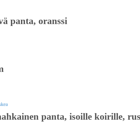
vä panta, oranssi
m
ahkainen panta, isoille koirille, ru