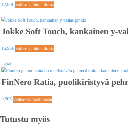
12,90
€
Valitse vaihtoehdoista
Jokke Soft Touch, kankainen y-val
16,95
€
Valitse vaihtoehdoista
Ale!
FinNero Ratia, puolikiristyvä pe
9,90
€
Valitse vaihtoehdoista
Tutustu myös