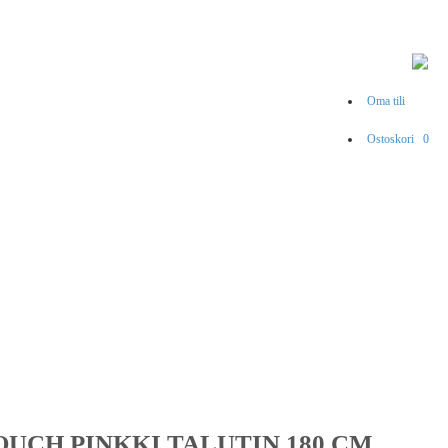
Oma tili
Ostoskori
0
OUCH PINKKI TALUTIN 180 CM