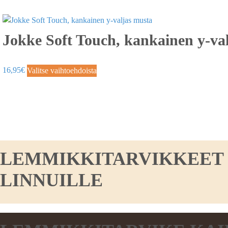
Jokke Soft Touch, kankainen y-va
16,95
€
Valitse vaihtoehdoista
LEMMIKKITARVIKKEET KO
LINNUILLE