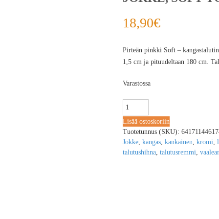
18,90
€
Pirteän pinkki Soft – kangastaluti
1,5 cm ja pituudeltaan 180 cm. Ta
Varastossa
Lisää ostoskoriin
Tuotetunnus (SKU):
64171144617
Jokke
,
kangas
,
kankainen
,
kromi
,
talutushihna
,
talutusremmi
,
vaalea