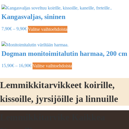
Kangasvaljas, sininen
7,90
€
–
9,90
€
Valitse vaihtoehdoista
Dogman monitoimitalutin harmaa, 200 cm
15,90
€
–
16,90
€
Valitse vaihtoehdoista
Lemmikkitarvikkeet koirille,
kissoille, jyrsijöille ja linnuille
Lemmikkitarvike Kaikkea