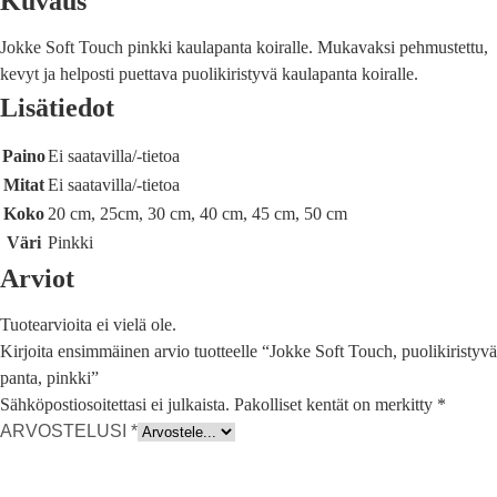
Kuvaus
Jokke Soft Touch pinkki kaulapanta koiralle. Mukavaksi pehmustettu,
kevyt ja helposti puettava puolikiristyvä kaulapanta koiralle.
Lisätiedot
Paino
Ei saatavilla/-tietoa
Mitat
Ei saatavilla/-tietoa
Koko
20 cm, 25cm, 30 cm, 40 cm, 45 cm, 50 cm
Väri
Pinkki
Arviot
Tuotearvioita ei vielä ole.
Kirjoita ensimmäinen arvio tuotteelle “Jokke Soft Touch, puolikiristyvä
panta, pinkki”
Sähköpostiosoitettasi ei julkaista.
Pakolliset kentät on merkitty
*
ARVOSTELUSI
*