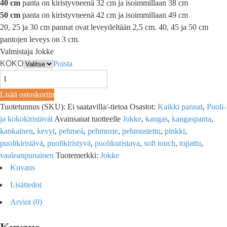
40 cm
panta on kiristyvneenä 32 cm ja isoimmillaan 38 cm
50 cm
panta on kiristyvneenä 42 cm ja isoimmillaan 49 cm
20, 25 ja 30 cm pannat ovat leveydeltään 2,5 cm. 40, 45 ja 50 cm
pantojen leveys on 3 cm.
Valmistaja Jokke
KOKO
Poista
Lisää ostoskoriin
Tuotetunnus (SKU):
Ei saatavilla/-tietoa
Osastot:
Kaikki pannat
,
Puoli-
ja kokokiristävät
Avainsanat tuotteelle
Jokke
,
kangas
,
kangaspanta
,
kankainen
,
kevyt
,
pehmeä
,
pehmuste
,
pehmustettu
,
pinkki
,
puolikiristävä
,
puolikiristyvä
,
puolikuristava
,
soft touch
,
topattu
,
vaaleanpunainen
Tuotemerkki:
Jokke
Kuvaus
Lisätiedot
Arviot (0)