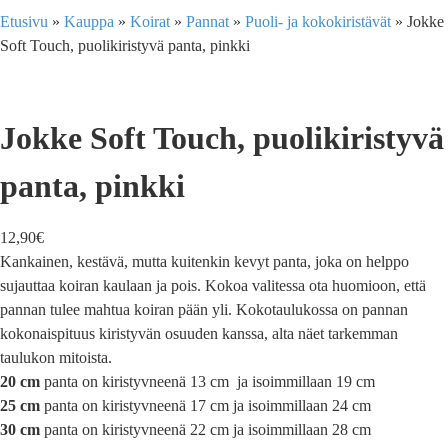
Etusivu
»
Kauppa
»
Koirat
»
Pannat
»
Puoli- ja kokokiristävät
»
Jokke
Soft Touch, puolikiristyvä panta, pinkki
Jokke Soft Touch, puolikiristyvä
panta, pinkki
12,90
€
Kankainen, kestävä, mutta kuitenkin kevyt panta, joka on helppo
sujauttaa koiran kaulaan ja pois. Kokoa valitessa ota huomioon, että
pannan tulee mahtua koiran pään yli. Kokotaulukossa on pannan
kokonaispituus kiristyvän osuuden kanssa, alta näet tarkemman
taulukon mitoista.
20 cm
panta on kiristyvneenä 13 cm ja isoimmillaan 19 cm
25 cm
panta on kiristyvneenä 17 cm ja isoimmillaan 24 cm
30 cm
panta on kiristyvneenä 22 cm ja isoimmillaan 28 cm