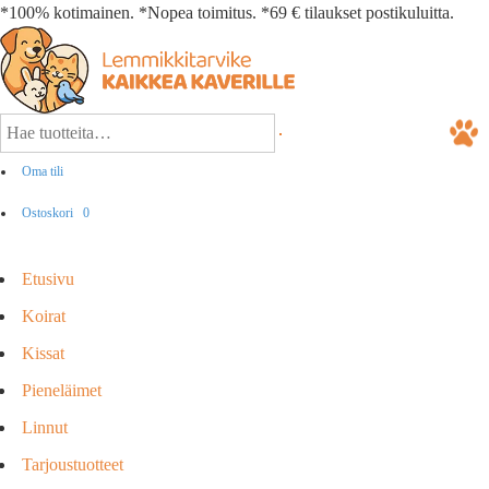
*100% kotimainen. *Nopea toimitus. *69 € tilaukset postikuluitta.
Oma tili
Ostoskori
0
Etusivu
Koirat
Kissat
Pieneläimet
Linnut
Tarjoustuotteet