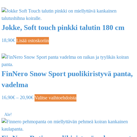
Jokke, Soft touch pinkki talutin 180 cm
18,90
€
Lisää ostoskoriin
FinNero Snow Sport puolikiristyvä panta,
vadelma
16,90
€
–
20,90
€
Valitse vaihtoehdoista
Ale!