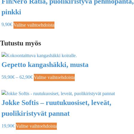
FinNero Ratia, puolikiristyvä pehmopanta,
pinkki
9,90
€
Valitse vaihtoehdoista
Tutustu myös
Gepetto kangashäkki, musta
59,90
€
–
62,90
€
Valitse vaihtoehdoista
Jokke Softis – ruutukuosiset, leveät,
puolikiristyvät pannat
19,90
€
Valitse vaihtoehdoista