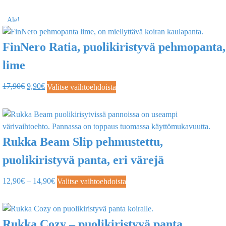
Ale!
FinNero Ratia, puolikiristyvä pehmopanta,
lime
17,90
€
9,90
€
Valitse vaihtoehdoista
Rukka Beam Slip pehmustettu,
puolikiristyvä panta, eri värejä
12,90
€
–
14,90
€
Valitse vaihtoehdoista
Rukka Cozy – puolikiristyvä panta,