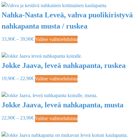
Nahka-Nasta Leveä, vahva puolikiristyvä
nahkapanta musta / ruskea
33,90
€
–
39,90
€
Valitse vaihtoehdoista
Jokke Jaava, leveä nahkapanta, ruskea
19,90
€
–
22,90
€
Valitse vaihtoehdoista
Jokke Jaava, leveä nahkapanta, musta
22,90
€
–
23,90
€
Valitse vaihtoehdoista