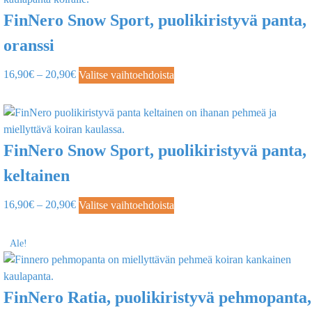
FinNero Snow Sport, puolikiristyvä panta,
oranssi
16,90
€
–
20,90
€
Valitse vaihtoehdoista
FinNero Snow Sport, puolikiristyvä panta,
keltainen
16,90
€
–
20,90
€
Valitse vaihtoehdoista
Ale!
FinNero Ratia, puolikiristyvä pehmopanta,