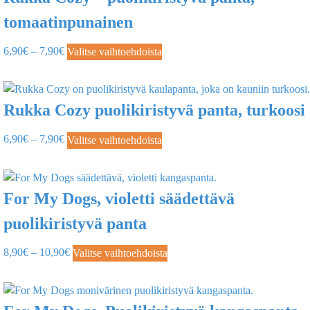
tomaatinpunainen
6,90
€
–
7,90
€
Valitse vaihtoehdoista
Rukka Cozy puolikiristyvä panta, turkoosi
6,90
€
–
7,90
€
Valitse vaihtoehdoista
For My Dogs, violetti säädettävä
puolikiristyvä panta
8,90
€
–
10,90
€
Valitse vaihtoehdoista