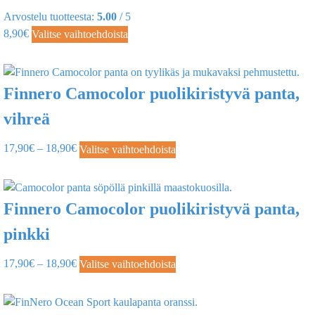
Arvostelu tuotteesta:
5.00
/ 5
8,90
€
Valitse vaihtoehdoista
Finnero Camocolor puolikiristyvä panta,
vihreä
17,90
€
–
18,90
€
Valitse vaihtoehdoista
Finnero Camocolor puolikiristyvä panta,
pinkki
17,90
€
–
18,90
€
Valitse vaihtoehdoista