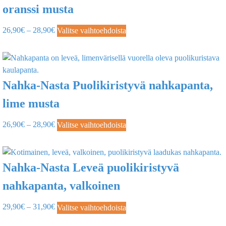
oranssi musta
26,90
€
–
28,90
€
Valitse vaihtoehdoista
Nahka-Nasta Puolikiristyvä nahkapanta,
lime musta
26,90
€
–
28,90
€
Valitse vaihtoehdoista
Nahka-Nasta Leveä puolikiristyvä
nahkapanta, valkoinen
29,90
€
–
31,90
€
Valitse vaihtoehdoista