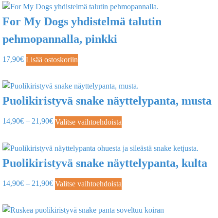
For My Dogs yhdistelmä talutin
pehmopannalla, pinkki
17,90
€
Lisää ostoskoriin
Puolikiristyvä snake näyttelypanta, musta
14,90
€
–
21,90
€
Valitse vaihtoehdoista
Puolikiristyvä snake näyttelypanta, kulta
14,90
€
–
21,90
€
Valitse vaihtoehdoista