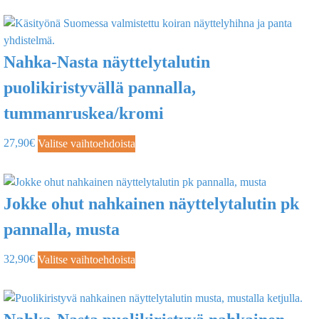
Nahka-Nasta näyttelytalutin
puolikiristyvällä pannalla,
tummanruskea/kromi
27,90
€
Valitse vaihtoehdoista
Jokke ohut nahkainen näyttelytalutin pk
pannalla, musta
32,90
€
Valitse vaihtoehdoista