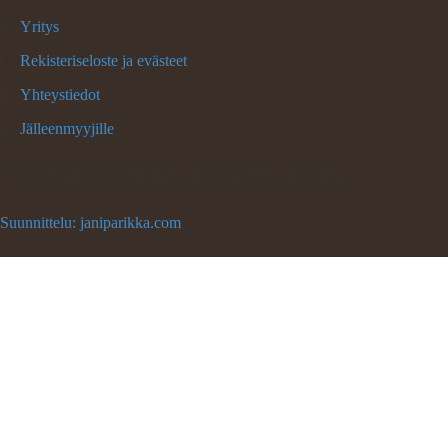
Yritys
Rekisteriseloste ja evästeet
Yhteystiedot
Jälleenmyyjille
©
Copyright 2026 Lemmikkitarvike Kaikkea Kaverille
Suunnittelu: janiparikka.com