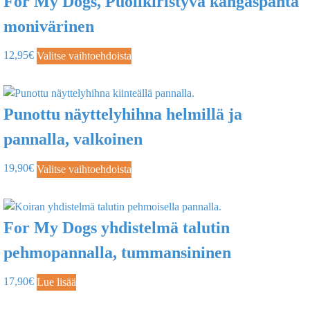
For My Dogs, Puolikiristyvä kangaspanta
monivärinen
12,95
€
Valitse vaihtoehdoista
Punottu näyttelyhihna helmillä ja
pannalla, valkoinen
19,90
€
Valitse vaihtoehdoista
For My Dogs yhdistelmä talutin
pehmopannalla, tummansininen
17,90
€
Lue lisää