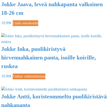
Jokke Jaava, leveä nahkapanta valkoinen
18-26 cm
19,90
€
Lisää ostoskoriin
Jokke Inka, puolikiristyvä
hirvennahkainen panta, isoille koirille,
ruskea
19,90
€
Valitse vaihtoehdoista
Jokke Antti, koristeommeltu puolikiristävä
nahkapanta