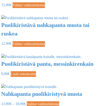
15,90
€
Valitse vaihtoehdoista
Puolikiristävä nahkapanta musta tai
ruskea
12,90
€
Valitse vaihtoehdoista
Puolikiristävä panta, messinkirenkain
9,90
€
Lisää ostoskoriin
Nahkapanta puolikiristyvä musta
13,90
€
–
18,90
€
Valitse vaihtoehdoista