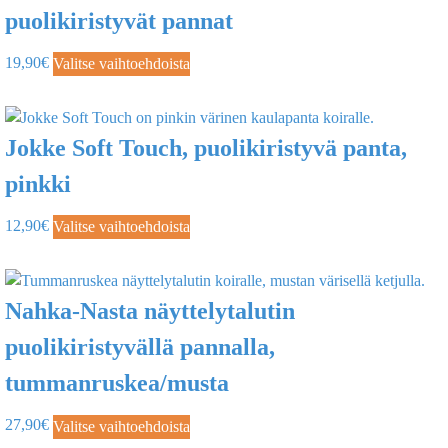
puolikiristyvät pannat
19,90
€
Valitse vaihtoehdoista
Jokke Soft Touch, puolikiristyvä panta,
pinkki
12,90
€
Valitse vaihtoehdoista
Nahka-Nasta näyttelytalutin
puolikiristyvällä pannalla,
tummanruskea/musta
27,90
€
Valitse vaihtoehdoista