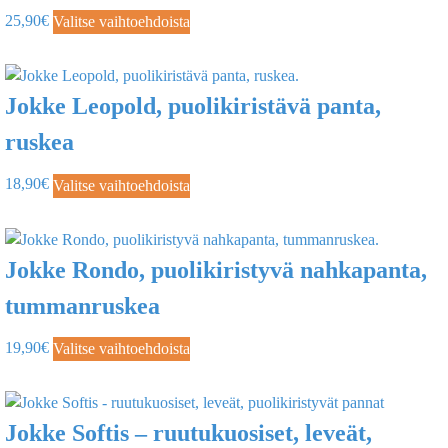
25,90
€
Valitse vaihtoehdoista
Jokke Leopold, puolikiristävä panta,
ruskea
18,90
€
Valitse vaihtoehdoista
Jokke Rondo, puolikiristyvä nahkapanta,
tummanruskea
19,90
€
Valitse vaihtoehdoista
Jokke Softis – ruutukuosiset, leveät,