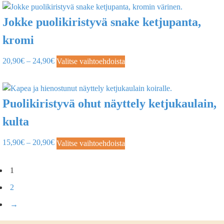
Jokke puolikiristyvä snake ketjupanta,
kromi
20,90
€
–
24,90
€
Valitse vaihtoehdoista
Puolikiristyvä ohut näyttely ketjukaulain,
kulta
15,90
€
–
20,90
€
Valitse vaihtoehdoista
1
2
→