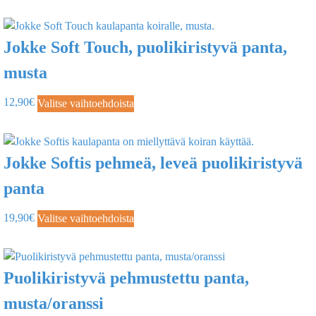
Jokke Soft Touch, puolikiristyvä panta,
musta
12,90
€
Valitse vaihtoehdoista
Jokke Softis pehmeä, leveä puolikiristyvä
panta
19,90
€
Valitse vaihtoehdoista
Puolikiristyvä pehmustettu panta,
musta/oranssi