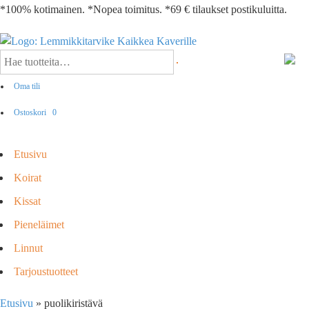
*100% kotimainen. *Nopea toimitus. *69 € tilaukset postikuluitta.
Oma tili
Ostoskori
0
Etusivu
Koirat
Kissat
Pieneläimet
Linnut
Tarjoustuotteet
Etusivu
»
puolikiristävä