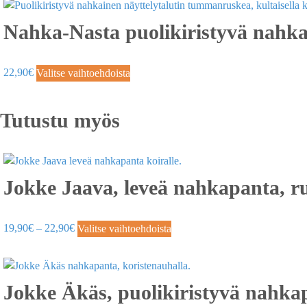
Nahka-Nasta puolikiristyvä nahka
22,90
€
Valitse vaihtoehdoista
Tutustu myös
Jokke Jaava, leveä nahkapanta, r
19,90
€
–
22,90
€
Valitse vaihtoehdoista
Jokke Äkäs, puolikiristyvä nahka