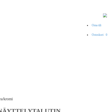
Oma tili
Ostoskori
0
ea/kromi
NÄYTTELYTALUTIN