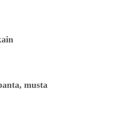
kain
panta, musta