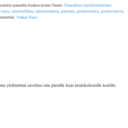
ytalutin-pannalla-truskea-kromi
Osasto:
Pannalliset näyttelytaluttimet
-nasta
,
näyttelyhihna
,
näyttelytalutin
,
pannalla
,
puolikiristävä
,
puolikiristyvä
,
temerkki:
Nahka-Nasta
a yhdistelmä soveltuu niin pienille kuin keskikokoisille koirille.