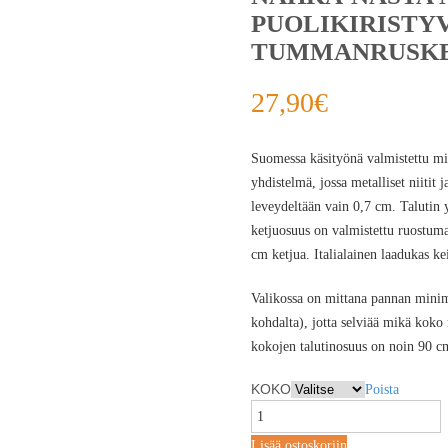
PUOLIKIRISTY
TUMMANRUSKE
27,90
€
Suomessa käsityönä valmistettu mie
yhdistelmä, jossa metalliset niitit
leveydeltään vain 0,7 cm. Talutin
ketjuosuus on valmistettu ruostumat
cm ketjua. Italialainen laadukas k
Valikossa on mittana pannan mini
kohdalta), jotta selviää mikä koko
kokojen talutinosuus on noin 90 c
KOKO
Poista
Lisää ostoskoriin