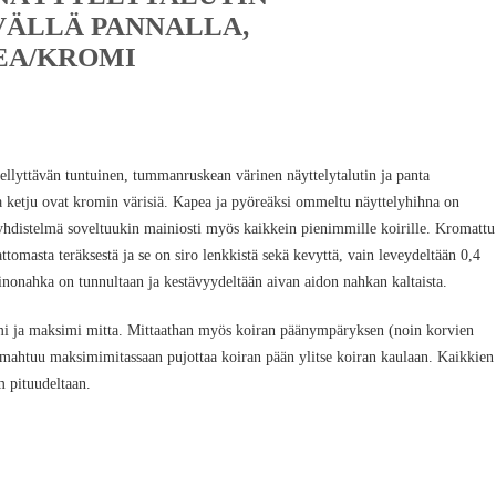
VÄLLÄ PANNALLA,
A/KROMI
llyttävän tuntuinen, tummanruskean värinen näyttelytalutin ja panta
 ja ketju ovat kromin värisiä. Kapea ja pyöreäksi ommeltu näyttelyhihna on
 yhdistelmä soveltuukin mainiosti myös kaikkein pienimmille koirille. Kromattu
tomasta teräksestä ja se on siro lenkkistä sekä kevyttä, vain leveydeltään 0,4
einonahka on tunnultaan ja kestävyydeltään aivan aidon nahkan kaltaista.
mi ja maksimi mitta. Mittaathan myös koiran päänympäryksen (noin korvien
 mahtuu maksimimitassaan pujottaa koiran pään ylitse koiran kaulaan. Kaikkien
m pituudeltaan.