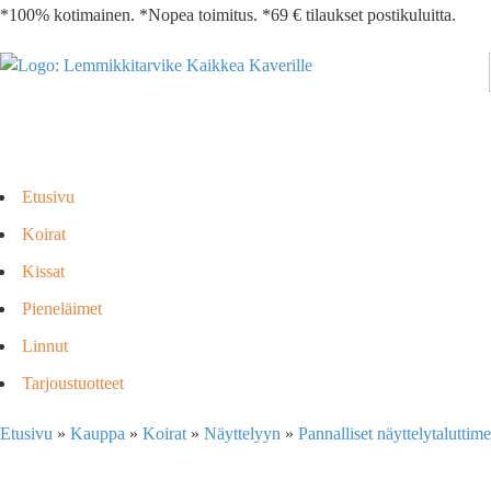
*100% kotimainen. *Nopea toimitus. *69 € tilaukset postikuluitta.
Etusivu
Koirat
Kissat
Pieneläimet
Linnut
Tarjoustuotteet
Etusivu
»
Kauppa
»
Koirat
»
Näyttelyyn
»
Pannalliset näyttelytaluttime