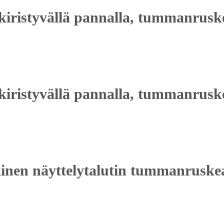
ikiristyvällä pannalla, tummanrus
kiristyvällä pannalla, tummanrusk
inen näyttelytalutin tummanruskea