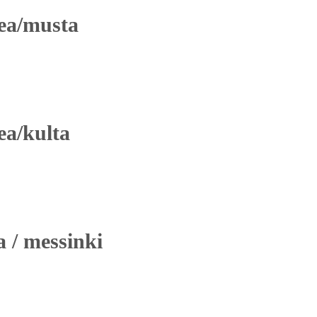
kea/musta
ea/kulta
 / messinki