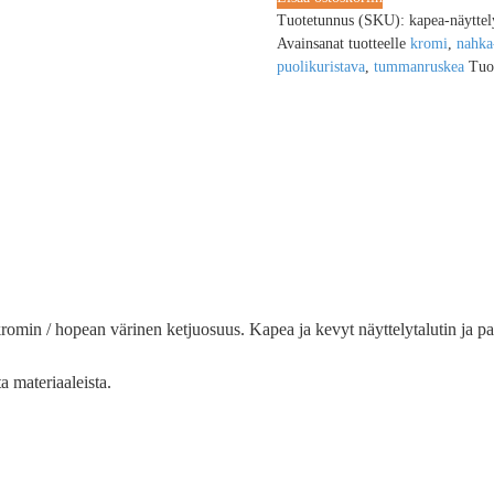
Tuotetunnus (SKU):
kapea-näyttel
Avainsanat tuotteelle
kromi
,
nahka
puolikuristava
,
tummanruskea
Tuo
omin / hopean värinen ketjuosuus. Kapea ja kevyt näyttelytalutin ja pant
 materiaaleista.