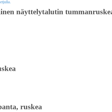
inen näyttelytalutin tummanruskea
uskea
panta, ruskea