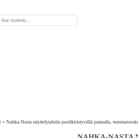
t
»
Nahka-Nasta näyttelytalutin puolikiristyvällä pannalla, tummanrusk
NAHKA-NASTA 