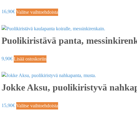
16,90
€
Valitse vaihtoehdoista
Puolikiristävä panta, messinkiren
9,90
€
Lisää ostoskoriin
Jokke Aksu, puolikiristyvä nahka
15,90
€
Valitse vaihtoehdoista