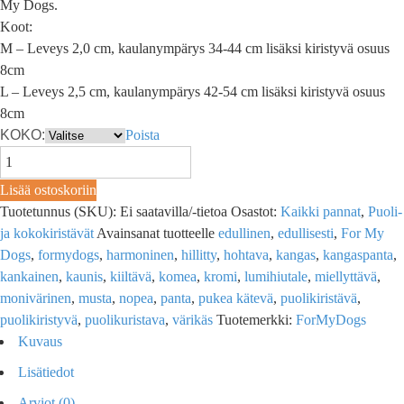
My Dogs.
Koot:
M – Leveys 2,0 cm, kaulanympärys 34-44 cm lisäksi kiristyvä osuus
8cm
L – Leveys 2,5 cm, kaulanympärys 42-54 cm lisäksi kiristyvä osuus
8cm
KOKO:
Poista
Lisää ostoskoriin
Tuotetunnus (SKU):
Ei saatavilla/-tietoa
Osastot:
Kaikki pannat
,
Puoli-
ja kokokiristävät
Avainsanat tuotteelle
edullinen
,
edullisesti
,
For My
Dogs
,
formydogs
,
harmoninen
,
hillitty
,
hohtava
,
kangas
,
kangaspanta
,
kankainen
,
kaunis
,
kiiltävä
,
komea
,
kromi
,
lumihiutale
,
miellyttävä
,
monivärinen
,
musta
,
nopea
,
panta
,
pukea kätevä
,
puolikiristävä
,
puolikiristyvä
,
puolikuristava
,
värikäs
Tuotemerkki:
ForMyDogs
Kuvaus
Lisätiedot
Arviot (0)