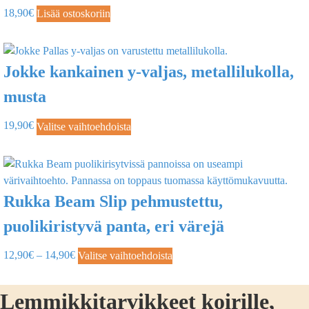
18,90
€
Lisää ostoskoriin
Jokke kankainen y-valjas, metallilukolla,
musta
19,90
€
Valitse vaihtoehdoista
Rukka Beam Slip pehmustettu,
puolikiristyvä panta, eri värejä
12,90
€
–
14,90
€
Valitse vaihtoehdoista
Lemmikkitarvikkeet koirille,