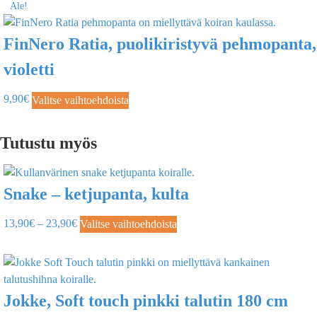
Ale!
FinNero Ratia, puolikiristyvä pehmopanta,
violetti
9,90
€
Valitse vaihtoehdoista
Tutustu myös
Snake – ketjupanta, kulta
13,90
€
–
23,90
€
Valitse vaihtoehdoista
Jokke, Soft touch pinkki talutin 180 cm