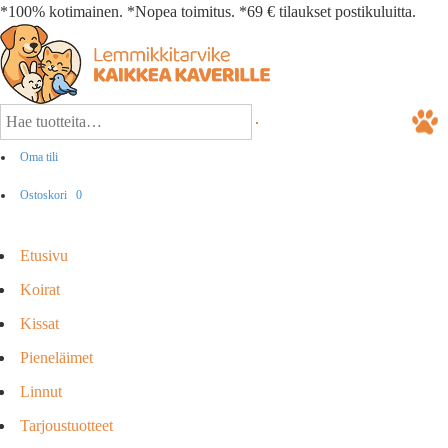
*100% kotimainen. *Nopea toimitus. *69 € tilaukset postikuluitta.
Oma tili
Ostoskori
0
Etusivu
Koirat
Kissat
Pieneläimet
Linnut
Tarjoustuotteet