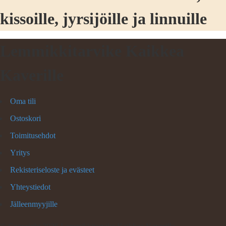
kissoille, jyrsijöille ja linnuille
Lemmikkitarvike Kaikkea
Kaverille
Oma tili
Ostoskori
Toimitusehdot
Yritys
Rekisteriseloste ja evästeet
Yhteystiedot
Jälleenmyyjille