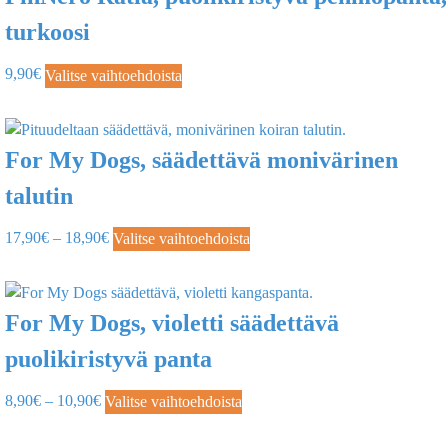
turkoosi
9,90
€
Valitse vaihtoehdoista
For My Dogs, säädettävä monivärinen
talutin
17,90
€
–
18,90
€
Valitse vaihtoehdoista
For My Dogs, violetti säädettävä
puolikiristyvä panta
8,90
€
–
10,90
€
Valitse vaihtoehdoista