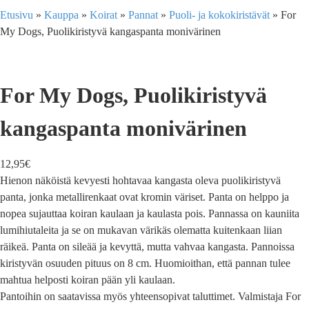
Etusivu
»
Kauppa
»
Koirat
»
Pannat
»
Puoli- ja kokokiristävät
»
For
My Dogs, Puolikiristyvä kangaspanta monivärinen
For My Dogs, Puolikiristyvä
kangaspanta monivärinen
12,95
€
Hienon näköistä kevyesti hohtavaa kangasta oleva puolikiristyvä
panta, jonka metallirenkaat ovat kromin väriset. Panta on helppo ja
nopea sujauttaa koiran kaulaan ja kaulasta pois. Pannassa on kauniita
lumihiutaleita ja se on mukavan värikäs olematta kuitenkaan liian
räikeä. Panta on sileää ja kevyttä, mutta vahvaa kangasta. Pannoissa
kiristyvän osuuden pituus on 8 cm. Huomioithan, että pannan tulee
mahtua helposti koiran pään yli kaulaan.
Pantoihin on saatavissa myös yhteensopivat taluttimet. Valmistaja For