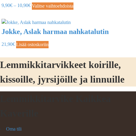
9,90
€
–
10,90
€
Valitse vaihtoehdoista
Jokke, Aslak harmaa nahkatalutin
21,90
€
Lisää ostoskoriin
Lemmikkitarvikkeet koirille,
kissoille, jyrsijöille ja linnuille
Lemmikkitarvike Kaikkea
Kaverille
Oma tili