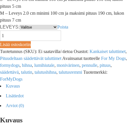
pituus 5 cm
M – Leveys 2.0 cm minimi 100 cm ja maksimi pituus 190 cm, lukon
pituus 7 cm
LEVEYS:
Poista
Lisää ostoskoriin
Tuotetunnus (SKU):
Ei saatavilla/-tietoa
Osastot:
Kankaiset taluttimet
,
Pituudeltaan säädettävät taluttimet
Avainsanat tuotteelle
For My Dogs
,
formydogs
,
hihna
,
lumihiutale
,
monivärinen
,
pennulle
,
pituus
,
säädettävä
,
talutin
,
talutushihna
,
talutusremmi
Tuotemerkki:
ForMyDogs
Kuvaus
Lisätiedot
Arviot (0)
Kuvaus