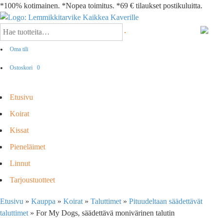
*100% kotimainen. *Nopea toimitus. *69 € tilaukset postikuluitta.
Oma tili
Ostoskori
0
Etusivu
Koirat
Kissat
Pieneläimet
Linnut
Tarjoustuotteet
Etusivu
»
Kauppa
»
Koirat
»
Taluttimet
»
Pituudeltaan säädettävät
taluttimet
»
For My Dogs, säädettävä monivärinen talutin