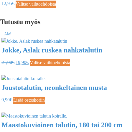
12,95
€
Valitse vaihtoehdoista
Tutustu myös
Ale!
Jokke, Aslak ruskea nahkatalutin
21,90
€
19,90
€
Valitse vaihtoehdoista
Joustotalutin, neonkeltainen musta
9,90
€
Lisää ostoskoriin
Maastokuvioinen talutin, 180 tai 200 cm