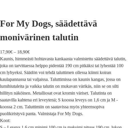
For My Dogs, säädettävä
monivärinen talutin
17,90
€
–
18,90
€
Kaunis, himmeästi hohtavasta kankaasta valmistettu säädettävä talutin,
joka on tarvittaessa helppo pidentää 190 cm pitkäksi tai lyhentää 100
cm lyhyeksi. Säädön voi tehdä taluttimen ollessa kiinni koiran
kaulapannassa tai valjaissa. Taluttimissa on kaunis kangas, jossa on
lumihiutaleita ja vaikka talutin on mukavan värikäs, niin se on silti
hillityn näköinen. Metalliosat ovat kromin väriset. Talutinta on
saatavilla kahtena eri leveytenä; S koossa leveys on 1,6 cm ja M -
koossa 2 cm. Taluttimiin on saatavissa myös yhteensopiva
puolikiristyvä panta. Valmistaja For My Dogs.
Koot:
S – Leveys 1.6 cm minimi 100 cm ja maksimi pituus 190 cm, lukon