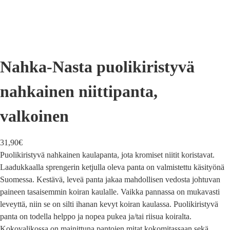
Nahka-Nasta puolikiristyvä
nahkainen niittipanta,
valkoinen
31,90
€
Puolikiristyvä nahkainen kaulapanta, jota kromiset niitit koristavat.
Laadukkaalla sprengerin ketjulla oleva panta on valmistettu käsityönä
Suomessa. Kestävä, leveä panta jakaa mahdollisen vedosta johtuvan
paineen tasaisemmin koiran kaulalle. Vaikka pannassa on mukavasti
leveyttä, niin se on silti ihanan kevyt koiran kaulassa. Puolikiristyvä
panta on todella helppo ja nopea pukea ja/tai riisua koiralta.
Kokovalikossa on mainittuna pantojen mitat kokomitassaan sekä