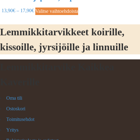
13,90
€
–
17,90
€
Valitse vaihtoehdoista
Lemmikkitarvikkeet koirille,
kissoille, jyrsijöille ja linnuille
Lemmikkitarvike Kaikkea
Kaverille
Oma tili
Ostoskori
Toimitusehdot
Yritys