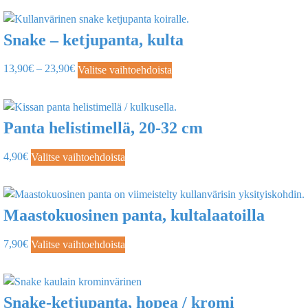
Snake – ketjupanta, kulta
13,90
€
–
23,90
€
Valitse vaihtoehdoista
Panta helistimellä, 20-32 cm
4,90
€
Valitse vaihtoehdoista
Maastokuosinen panta, kultalaatoilla
7,90
€
Valitse vaihtoehdoista
Snake-ketjupanta, hopea / kromi