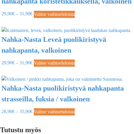
nahkapanta koristetikkauksella, valkoinen
29,90
€
–
31,90
€
Valitse vaihtoehdoista
Nahka-Nasta Leveä puolikiristyvä
nahkapanta, valkoinen
29,90
€
–
31,90
€
Valitse vaihtoehdoista
Nahka-Nasta puolikiristyvä nahkapanta
strasseilla, fuksia / valkoinen
28,90
€
–
35,90
€
Valitse vaihtoehdoista
Tutustu myös