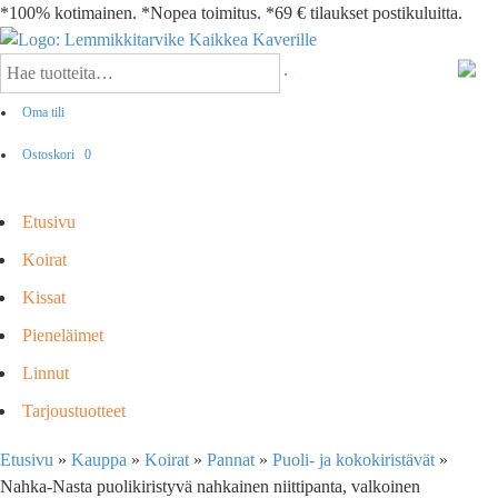
*100% kotimainen. *Nopea toimitus. *69 € tilaukset postikuluitta.
Oma tili
Ostoskori
0
Etusivu
Koirat
Kissat
Pieneläimet
Linnut
Tarjoustuotteet
Etusivu
»
Kauppa
»
Koirat
»
Pannat
»
Puoli- ja kokokiristävät
»
Nahka-Nasta puolikiristyvä nahkainen niittipanta, valkoinen