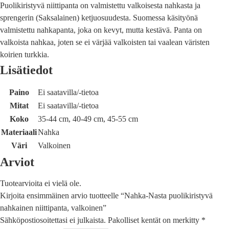
Puolikiristyvä niittipanta on valmistettu valkoisesta nahkasta ja
sprengerin (Saksalainen) ketjuosuudesta. Suomessa käsityönä
valmistettu nahkapanta, joka on kevyt, mutta kestävä. Panta on
valkoista nahkaa, joten se ei värjää valkoisten tai vaalean väristen
koirien turkkia.
Lisätiedot
Paino
Ei saatavilla/-tietoa
Mitat
Ei saatavilla/-tietoa
Koko
35-44 cm, 40-49 cm, 45-55 cm
Materiaali
Nahka
Väri
Valkoinen
Arviot
Tuotearvioita ei vielä ole.
Kirjoita ensimmäinen arvio tuotteelle “Nahka-Nasta puolikiristyvä
nahkainen niittipanta, valkoinen”
Sähköpostiosoitettasi ei julkaista.
Pakolliset kentät on merkitty
*