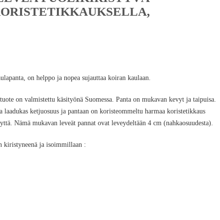
ORISTETIKKAUKSELLA,
ulapanta, on helppo ja nopea sujauttaa koiran kaulaan.
ote on valmistettu käsityönä Suomessa. Panta on mukavan kevyt ja taipuisa.
 laadukas ketjuosuus ja pantaan on koristeommeltu harmaa koristetikkaus
yyttä. Nämä mukavan leveät pannat ovat leveydeltään 4 cm (nahkaosuudesta).
 kiristyneenä ja isoimmillaan :