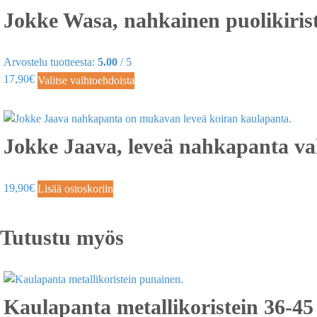
Jokke Wasa, nahkainen puolikiris
Arvostelu tuotteesta:
5.00
/ 5
17,90
€
Valitse vaihtoehdoista
Jokke Jaava, leveä nahkapanta va
19,90
€
Lisää ostoskoriin
Tutustu myös
Kaulapanta metallikoristein 36-4