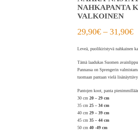
NAHKAPANTA K
VALKOINEN
29,90
€
–
31,90
€
Leveä, puolikiristyvä nahkainen ka
Tämä laadukas Suomen avainlipputu
Pannassa on Sprengerin valmistama
tuomaan pantaan vielä lisänäyttäv
Pantojen koot, panta pienimmillään
30 cm
20 – 29 cm
35 cm
25 – 34 cm
40 cm
29 – 39 cm
45 cm
35 – 44 cm
50 cm
40 -49 cm