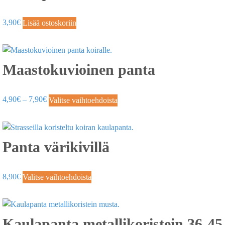
3,90
€
Lisää ostoskoriin
Maastokuvioinen panta
4,90
€
–
7,90
€
Valitse vaihtoehdoista
Panta värikivillä
8,90
€
Valitse vaihtoehdoista
Kaulapanta metallikoristein 36-4