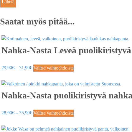
Saatat myös pitää...
Nahka-Nasta Leveä puolikiristyvä
29,90
€
–
31,90
€
Valitse vaihtoehdoista
Nahka-Nasta puolikiristyvä nahkapa
28,90
€
–
35,90
€
Valitse vaihtoehdoista