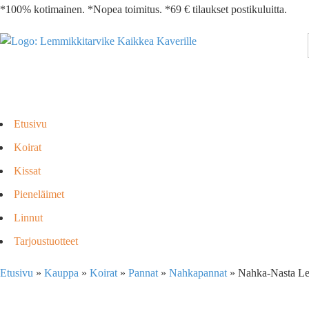
*100% kotimainen. *Nopea toimitus. *69 € tilaukset postikuluitta.
Etusivu
Koirat
Kissat
Pieneläimet
Linnut
Tarjoustuotteet
Etusivu
»
Kauppa
»
Koirat
»
Pannat
»
Nahkapannat
»
Nahka-Nasta Lev