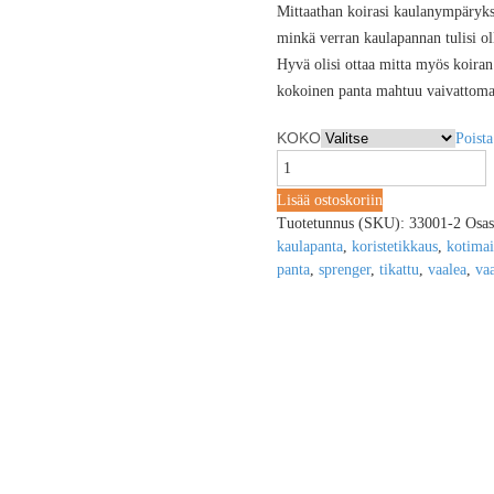
Mittaathan koirasi kaulanympärykse
minkä verran kaulapannan tulisi oll
Hyvä olisi ottaa mitta myös koiran
kokoinen panta mahtuu vaivattomast
KOKO
Poista
Lisää ostoskoriin
Tuotetunnus (SKU):
33001-2
Osas
kaulapanta
,
koristetikkaus
,
kotima
panta
,
sprenger
,
tikattu
,
vaalea
,
vaa