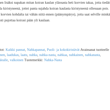
n lisäksi napakan mitan koiran kaulan yläosasta heti korvien takaa, jotta tiedät
a kiristyneenä, jottei panta sujahda koiran kaulasta kiristyneenä ollessaan pois.
 korvien kohdalta tai vähän niitä ennen (päänympärys), jotta saat selville minkä
i pujottaa koirasi pään yli kaulaan.
tot:
Kaikki pannat
,
Nahkapannat
,
Puoli- ja kokokiristävät
Avainsanat tuotteelle
inen
,
laadukas
,
laatu
,
nahka
,
nahka-nasta
,
nahkaa
,
nahkainen
,
nahkanasta
,
lealle
,
valkoinen
Tuotemerkki:
Nahka-Nasta