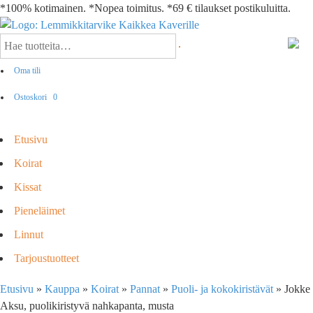
*100% kotimainen. *Nopea toimitus. *69 € tilaukset postikuluitta.
Oma tili
Ostoskori
0
Etusivu
Koirat
Kissat
Pieneläimet
Linnut
Tarjoustuotteet
Etusivu
»
Kauppa
»
Koirat
»
Pannat
»
Puoli- ja kokokiristävät
»
Jokke
Aksu, puolikiristyvä nahkapanta, musta