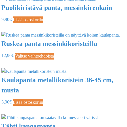
Puolikiristävä panta, messinkirenkain
9,90
€
Lisää ostoskoriin
Ruskea panta messinkikoristeilla
12,90
€
Valitse vaihtoehdoista
Kaulapanta metallikoristein 36-45 cm,
musta
3,90
€
Lisää ostoskoriin
Tähti kangaspanta