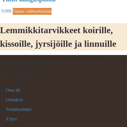
9,90
€
Valitse vaihtoehdoista
Lemmikkitarvikkeet koirille,
kissoille, jyrsijöille ja linnuille
Lemmikkitarvike Kaikkea
Kaverille
Oma tili
Ostoskori
Toimitusehdot
Yritys