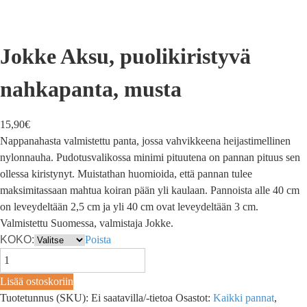
Jokke Aksu, puolikiristyvä
nahkapanta, musta
15,90
€
Nappanahasta valmistettu panta, jossa vahvikkeena heijastimellinen
nylonnauha. Pudotusvalikossa minimi pituutena on pannan pituus sen
ollessa kiristynyt. Muistathan huomioida, että pannan tulee
maksimitassaan mahtua koiran pään yli kaulaan. Pannoista alle 40 cm
on leveydeltään 2,5 cm ja yli 40 cm ovat leveydeltään 3 cm.
Valmistettu Suomessa, valmistaja Jokke.
KOKO:
Poista
Lisää ostoskoriin
Tuotetunnus (SKU):
Ei saatavilla/-tietoa
Osastot:
Kaikki pannat
,