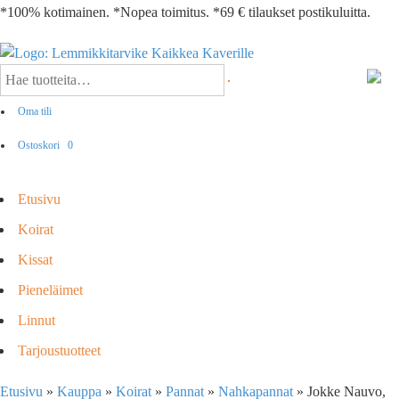
*100% kotimainen. *Nopea toimitus. *69 € tilaukset postikuluitta.
Oma tili
Ostoskori
0
Etusivu
Koirat
Kissat
Pieneläimet
Linnut
Tarjoustuotteet
Etusivu
»
Kauppa
»
Koirat
»
Pannat
»
Nahkapannat
»
Jokke Nauvo,