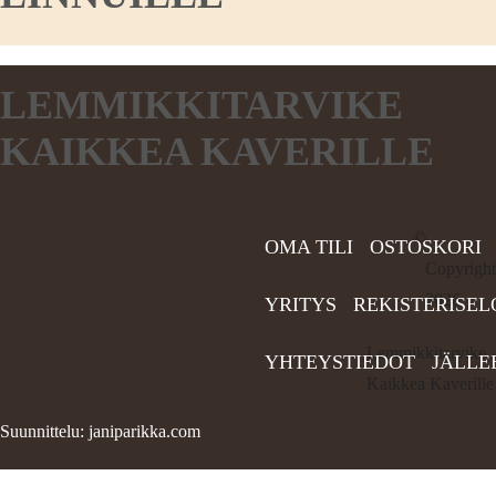
LEMMIKKITARVIKE
KAIKKEA KAVERILLE
©
OMA TILI
OSTOSKORI
Copyright
2026
YRITYS
REKISTERISEL
Lemmikkitarvike
YHTEYSTIEDOT
JÄLLE
Kaikkea Kaverille
Suunnittelu: janiparikka.com