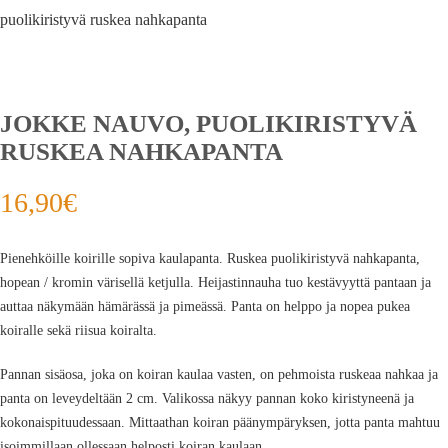
puolikiristyvä ruskea nahkapanta
JOKKE NAUVO, PUOLIKIRISTYVÄ
RUSKEA NAHKAPANTA
16,90
€
Pienehköille koirille sopiva kaulapanta. Ruskea puolikiristyvä nahkapanta,
hopean / kromin värisellä ketjulla. Heijastinnauha tuo kestävyyttä pantaan ja
auttaa näkymään hämärässä ja pimeässä. Panta on helppo ja nopea pukea
koiralle sekä riisua koiralta.
Pannan sisäosa, joka on koiran kaulaa vasten, on pehmoista ruskeaa nahkaa ja
panta on leveydeltään 2 cm. Valikossa näkyy pannan koko kiristyneenä ja
kokonaispituudessaan. Mittaathan koiran päänympäryksen, jotta panta mahtuu
isoimmillaan ollessaan helposti koiran kaulaan.