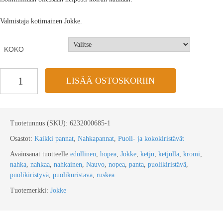
Valmistaja kotimainen Jokke.
KOKO
LISÄÄ OSTOSKORIIN
Tuotetunnus (SKU):
6232000685-1
Osastot:
Kaikki pannat
,
Nahkapannat
,
Puoli- ja kokokiristävät
Avainsanat tuotteelle
edullinen
,
hopea
,
Jokke
,
ketju
,
ketjulla
,
kromi
,
nahka
,
nahkaa
,
nahkainen
,
Nauvo
,
nopea
,
panta
,
puolikiristävä
,
puolikiristyvä
,
puolikuristava
,
ruskea
Tuotemerkki:
Jokke