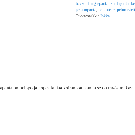
Jokke
,
kangaspanta
,
kaulapanta
,
ke
pehmopanta
,
pehmuste
,
pehmustet
Tuotemerkki:
Jokke
lapanta on helppo ja nopea laittaa koiran kaulaan ja se on myös mukava 