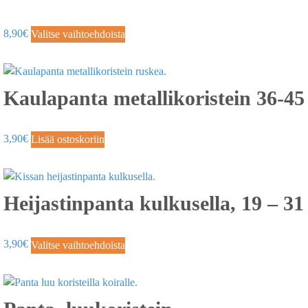
8,90
€
Valitse vaihtoehdoista
Kaulapanta metallikoristein 36-45
3,90
€
Lisää ostoskoriin
Heijastinpanta kulkusella, 19 – 3
3,90
€
Valitse vaihtoehdoista