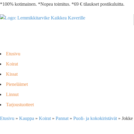
*100% kotimainen. *Nopea toimitus. *69 € tilaukset postikuluitta.
Etusivu
Koirat
Kissat
Pieneläimet
Linnut
Tarjoustuotteet
Etusivu
»
Kauppa
»
Koirat
»
Pannat
»
Puoli- ja kokokiristävät
»
Jokke 