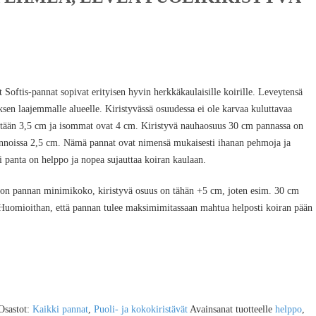
t Softis-pannat sopivat erityisen hyvin herkkäkaulaisille koirille. Leveytensä
ksen laajemmalle alueelle. Kiristyvässä osuudessa ei ole karvaa kuluttavaa
ltään 3,5 cm ja isommat ovat 4 cm. Kiristyvä nauhaosuus 30 cm pannassa on
nnoissa 2,5 cm. Nämä pannat ovat nimensä mukaisesti ihanan pehmoja ja
si panta on helppo ja nopea sujauttaa koiran kaulaan.
on pannan minimikoko, kiristyvä osuus on tähän +5 cm, joten esim. 30 cm
uomioithan, että pannan tulee maksimimitassaan mahtua helposti koiran pään
Osastot:
Kaikki pannat
,
Puoli- ja kokokiristävät
Avainsanat tuotteelle
helppo
,