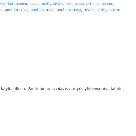
vyt
,
kotimainen
,
leveä
,
miellyttävä
,
musta
,
panta
,
pehmeä
,
pehmo
,
tu
,
puolikiristävä
,
puolikiristyvä
,
puolikuristava
,
ruskea
,
softis
,
topattu
käyttäjälleen. Pantoihin on saatavissa myös yhteensopiva talutin.