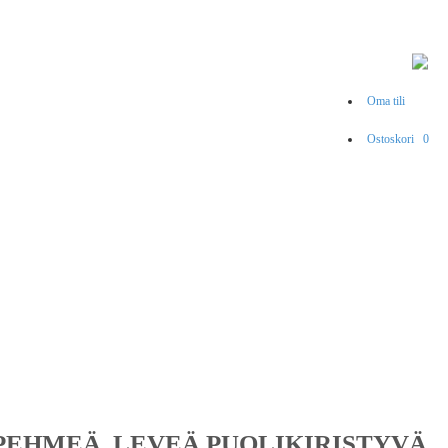
Oma tili
Ostoskori
0
 PEHMEÄ, LEVEÄ PUOLIKIRISTYVÄ