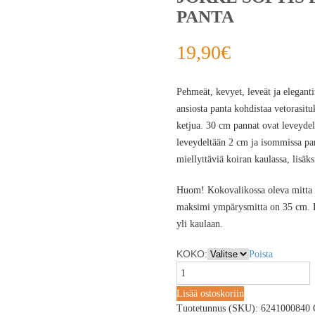
PANTA
19,90
€
Pehmeät, kevyet, leveät ja eleganti
ansiosta panta kohdistaa vetorasitu
ketjua. 30 cm pannat ovat leveyde
leveydeltään 2 cm ja isommissa pa
miellyttäviä koiran kaulassa, lisäk
Huom! Kokovalikossa oleva mitta 
maksimi ympärysmitta on 35 cm. H
yli kaulaan.
KOKO:
Poista
Lisää ostoskoriin
Tuotetunnus (SKU):
6241000840