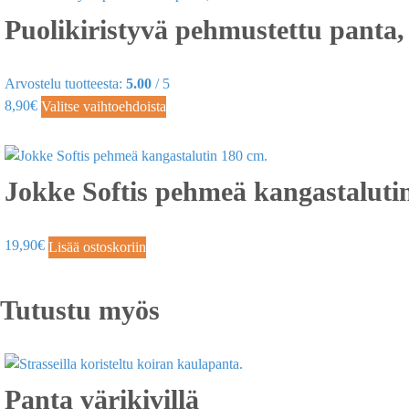
Puolikiristyvä pehmustettu panta,
Arvostelu tuotteesta:
5.00
/ 5
8,90
€
Valitse vaihtoehdoista
Jokke Softis pehmeä kangastaluti
19,90
€
Lisää ostoskoriin
Tutustu myös
Panta värikivillä