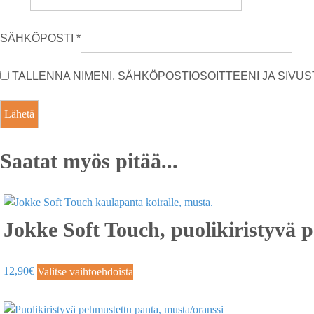
SÄHKÖPOSTI
*
TALLENNA NIMENI, SÄHKÖPOSTIOSOITTEENI JA SIV
Saatat myös pitää...
Jokke Soft Touch, puolikiristyvä 
12,90
€
Valitse vaihtoehdoista