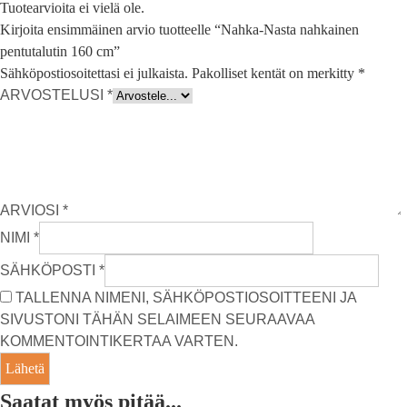
Tuotearvioita ei vielä ole.
Kirjoita ensimmäinen arvio tuotteelle “Nahka-Nasta nahkainen
pentutalutin 160 cm”
Sähköpostiosoitettasi ei julkaista.
Pakolliset kentät on merkitty
*
ARVOSTELUSI
*
ARVIOSI
*
NIMI
*
SÄHKÖPOSTI
*
TALLENNA NIMENI, SÄHKÖPOSTIOSOITTEENI JA
SIVUSTONI TÄHÄN SELAIMEEN SEURAAVAA
KOMMENTOINTIKERTAA VARTEN.
Saatat myös pitää...