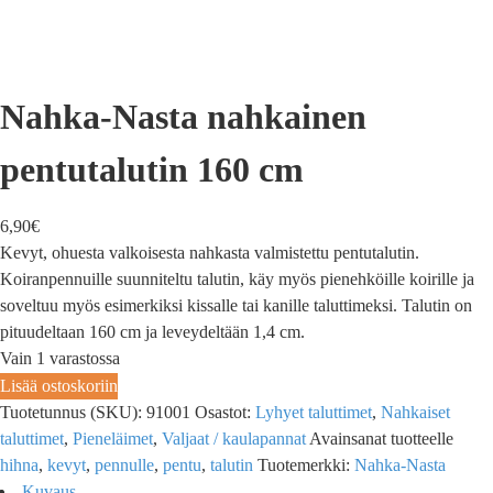
Nahka-Nasta nahkainen
pentutalutin 160 cm
6,90
€
Kevyt, ohuesta valkoisesta nahkasta valmistettu pentutalutin.
Koiranpennuille suunniteltu talutin, käy myös pienehköille koirille ja
soveltuu myös esimerkiksi kissalle tai kanille taluttimeksi. Talutin on
pituudeltaan 160 cm ja leveydeltään 1,4 cm.
Vain 1 varastossa
Lisää ostoskoriin
Tuotetunnus (SKU):
91001
Osastot:
Lyhyet taluttimet
,
Nahkaiset
taluttimet
,
Pieneläimet
,
Valjaat / kaulapannat
Avainsanat tuotteelle
hihna
,
kevyt
,
pennulle
,
pentu
,
talutin
Tuotemerkki:
Nahka-Nasta
Kuvaus