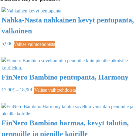
Nahka-Nasta nahkainen kevyt pentupanta,
valkoinen
5,90
€
Valitse vaihtoehdoista
FinNero Bambino pentupanta, Harmony
17,90
€
–
18,90
€
Valitse vaihtoehdoista
FinNero Bambino harmaa, kevyt talutin,
pennuille ja pienille koirille