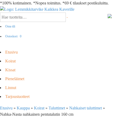
*100% kotimainen. *Nopea toimitus. *69 € tilaukset postikuluitta.
Oma tili
Ostoskori
0
Etusivu
Koirat
Kissat
Pieneläimet
Linnut
Tarjoustuotteet
Etusivu
»
Kauppa
»
Koirat
»
Taluttimet
»
Nahkaiset taluttimet
»
Nahka-Nasta nahkainen pentutalutin 160 cm