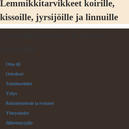
Lemmikkitarvikkeet koirille,
kissoille, jyrsijöille ja linnuille
Lemmikkitarvike Kaikkea
Kaverille
Oma tili
Ostoskori
Toimitusehdot
Yritys
Rekisteriseloste ja evästeet
Yhteystiedot
Jälleenmyyjille