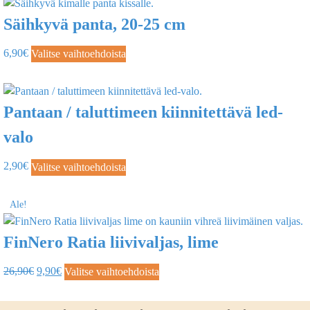
Säihkyvä panta, 20-25 cm
6,90
€
Valitse vaihtoehdoista
Pantaan / taluttimeen kiinnitettävä led-
valo
2,90
€
Valitse vaihtoehdoista
Ale!
FinNero Ratia liivivaljas, lime
26,90
€
9,90
€
Valitse vaihtoehdoista