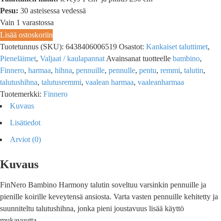
Pesu:
30 asteisessa vedessä
Vain 1 varastossa
Lisää ostoskoriin
Tuotetunnus (SKU):
6438406006519
Osastot:
Kankaiset taluttimet
,
Pieneläimet
,
Valjaat / kaulapannat
Avainsanat tuotteelle
bambino
,
Finnero
,
harmaa
,
hihna
,
pennuille
,
pennulle
,
pentu
,
remmi
,
talutin
,
talutushihna
,
talutusremmi
,
vaalean harmaa
,
vaaleanharmaa
Tuotemerkki:
Finnero
Kuvaus
Lisätiedot
Arviot (0)
Kuvaus
FinNero Bambino Harmony talutin soveltuu varsinkin pennuille ja
pienille koirille keveytensä ansiosta. Varta vasten pennuille kehitetty ja
suunniteltu talutushihna, jonka pieni joustavuus lisää käyttö
mukavuutta.