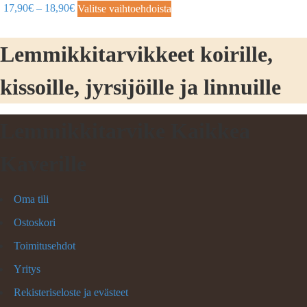
17,90
€
–
18,90
€
Valitse vaihtoehdoista
Lemmikkitarvikkeet koirille,
kissoille, jyrsijöille ja linnuille
Lemmikkitarvike Kaikkea
Kaverille
Oma tili
Ostoskori
Toimitusehdot
Yritys
Rekisteriseloste ja evästeet