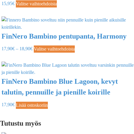
15,95
€
Valitse vaihtoehdoista
FinNero Bambino pentupanta, Harmony
17,90
€
–
18,90
€
Valitse vaihtoehdoista
FinNero Bambino Blue Lagoon, kevyt
talutin, pennuille ja pienille koirille
17,90
€
Lisää ostoskoriin
Tutustu myös