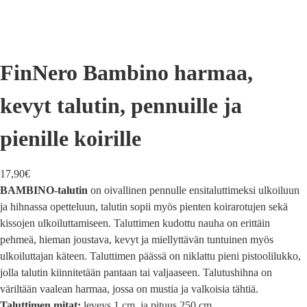
FinNero Bambino harmaa,
kevyt talutin, pennuille ja
pienille koirille
17,90
€
BAMBINO-talutin
on oivallinen pennulle ensitaluttimeksi ulkoiluun
ja hihnassa opetteluun, talutin sopii myös pienten koirarotujen sekä
kissojen ulkoiluttamiseen. Taluttimen kudottu nauha on erittäin
pehmeä, hieman joustava, kevyt ja miellyttävän tuntuinen myös
ulkoiluttajan käteen. Taluttimen päässä on niklattu pieni pistoolilukko,
jolla talutin kiinnitetään pantaan tai valjaaseen. Talutushihna on
väriltään vaalean harmaa, jossa on mustia ja valkoisia tähtiä.
Taluttimen mitat:
leveys 1 cm ja pituus 250 cm