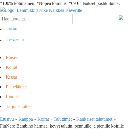
*100% kotimainen. *Nopea toimitus. *69 € tilaukset postikuluitta.
Oma tili
Ostoskori
0
Etusivu
Koirat
Kissat
Pieneläimet
Linnut
Tarjoustuotteet
Etusivu
»
Kauppa
»
Koirat
»
Taluttimet
»
Kankaiset taluttimet
»
FinNero Bambino harmaa, kevyt talutin, pennuille ja pienille koirille