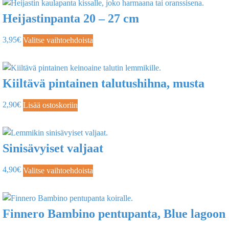
Heijastinpanta 20 – 27 cm
3,95
€
Valitse vaihtoehdoista
Kiiltävä pintainen talutushihna, musta
2,90
€
Lisää ostoskoriin
Sinisävyiset valjaat
4,90
€
Valitse vaihtoehdoista
Finnero Bambino pentupanta, Blue lagoon