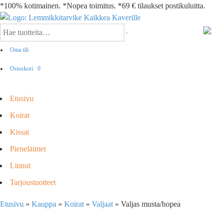
*100% kotimainen. *Nopea toimitus. *69 € tilaukset postikuluitta.
Oma tili
Ostoskori
0
Etusivu
Koirat
Kissat
Pieneläimet
Linnut
Tarjoustuotteet
Etusivu
»
Kauppa
»
Koirat
»
Valjaat
»
Valjas musta/hopea