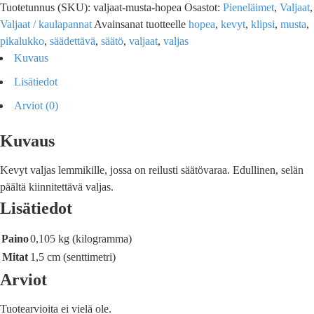
Tuotetunnus (SKU):
valjaat-musta-hopea
Osastot:
Pieneläimet
,
Valjaat
,
Valjaat / kaulapannat
Avainsanat tuotteelle
hopea
,
kevyt
,
klipsi
,
musta
,
pikalukko
,
säädettävä
,
säätö
,
valjaat
,
valjas
Kuvaus
Lisätiedot
Arviot (0)
Kuvaus
Kevyt valjas lemmikille, jossa on reilusti säätövaraa. Edullinen, selän
päältä kiinnitettävä valjas.
Lisätiedot
Paino
0,105 kg (kilogramma)
Mitat
1,5 cm (senttimetri)
Arviot
Tuotearvioita ei vielä ole.