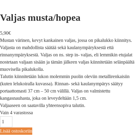
Valjas musta/hopea
5,90
€
Mustan värinen, kevyt kankainen valjas, jossa on pikalukko kiinnitys.
Valjasta on mahdollista säätää sekä kaulanympäryksestä että
rinnanympäryksestä. Valjas on ns. step in- valjas, eli lemmikin etujalat
nostetaan valjaan sisään ja tämän jälkeen valjas kiinnitetään selänpäältä
muovisella pikalukolla.
Talutin kiinnitetään lukon molemmin puolin oleviin metallirenkaisiin
(kuten lelukoiralla kuvassa). Rinnan- sekä kaulanympärys säätyy
portaattomasti 37 cm – 50 cm välillä. Valjas on valmistettu
kangasnauhasta, joka on leveydeltään 1,5 cm.
Valjaaseen on saatavilla yhteensopiva talutin.
Vain 4 varastossa
Lisää ostoskoriin