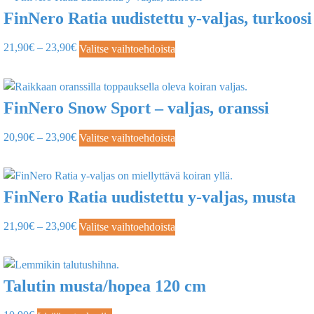
FinNero Ratia uudistettu y-valjas, turkoosi
21,90
€
–
23,90
€
Valitse vaihtoehdoista
FinNero Snow Sport – valjas, oranssi
20,90
€
–
23,90
€
Valitse vaihtoehdoista
FinNero Ratia uudistettu y-valjas, musta
21,90
€
–
23,90
€
Valitse vaihtoehdoista
Talutin musta/hopea 120 cm