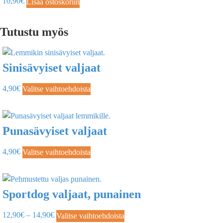
10,90
€
Lisää ostoskoriin
Tutustu myös
Sinisävyiset valjaat
4,90
€
Valitse vaihtoehdoista
Punasävyiset valjaat
4,90
€
Valitse vaihtoehdoista
Sportdog valjaat, punainen
12,90
€
–
14,90
€
Valitse vaihtoehdoista