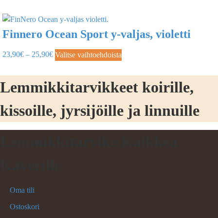
Finnero Ocean Sport y-valjas, violetti
23,90
€
–
25,90
€
Valitse vaihtoehdoista
Lemmikkitarvikkeet koirille,
kissoille, jyrsijöille ja linnuille
Lemmikkitarvike Kaikkea
Kaverille
Oma tili
Ostoskori