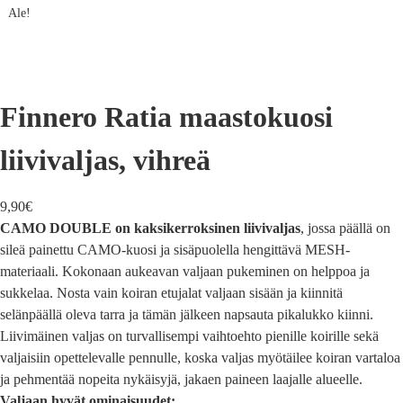
Ale!
Finnero Ratia maastokuosi
liivivaljas, vihreä
9,90
€
CAMO
DOUBLE on kaksikerroksinen
liivivaljas
, jossa päällä on
sileä painettu CAMO-kuosi ja sisäpuolella hengittävä MESH-
materiaali. Kokonaan aukeavan valjaan pukeminen on helppoa ja
sukkelaa. Nosta vain koiran etujalat valjaan sisään ja kiinnitä
selänpäällä oleva tarra ja tämän jälkeen napsauta pikalukko kiinni.
Liivimäinen valjas on turvallisempi vaihtoehto pienille koirille sekä
valjaisiin opettelevalle pennulle, koska valjas myötäilee koiran vartaloa
ja pehmentää nopeita nykäisyjä, jakaen paineen laajalle alueelle.
Valjaan hyvät ominaisuudet: