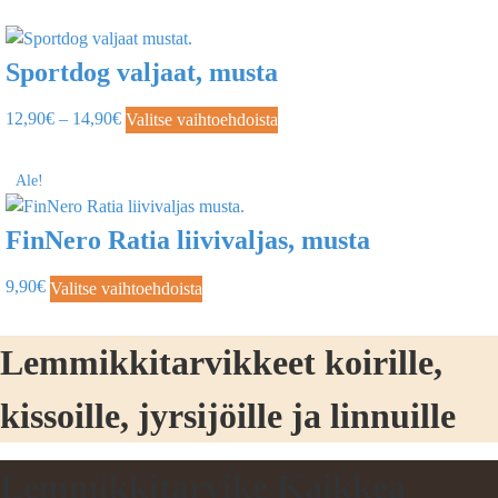
Sportdog valjaat, musta
12,90
€
–
14,90
€
Valitse vaihtoehdoista
Ale!
FinNero Ratia liivivaljas, musta
9,90
€
Valitse vaihtoehdoista
Lemmikkitarvikkeet koirille,
kissoille, jyrsijöille ja linnuille
Lemmikkitarvike Kaikkea