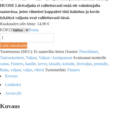
HUOM! Liivivaljaita ei valitettavasti enää ole valmistajalta
saatavissa, joten viimeiset kappaleet tätä haluttua ja kovin
tykättyä valjasta ovat valitettavasti tässä.
Kuukauden alin hinta:
14,90 €
KOKO
Poista
Lisää ostoskoriin
Tuotetunnus (SKU):
Ei saatavilla/-tietoa
Osastot:
Pieneläimet
,
Tarjoustuotteet
,
Valjaat
,
Valjaat / kaulapannat
Avainsanat tuotteelle
camo
,
Finnero
,
kanille
,
kevyt
,
kissalle
,
koiralle
,
liivivaljas
,
pennulle
,
Ratia
,
valjaat
,
valjas
,
vihreä
Tuotemerkki:
Finnero
Kuvaus
Lisätiedot
Arviot (0)
Kuvaus