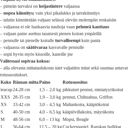
– pimeän turvaksi on
heijastintere
valjaassa
–
nopea kiinnitys;
vain yksi pikalukko ja tarrakiinnitys
– talutin kiinnitetään valjaan selässä oleviin molempiin renkaisiin
– valjaassa ei ole hankaavia nauhoja vaan
pehmeä kanttaus
– valjaan paine asettuu tasaisesti pienen koiran ympärillä
– pennulle tai pienelle koiralle
turvallisempi
kuin panta
– valjaassa on
säätövaraa
kasvavalle pennulle
– sopii hyvin myös kissoille, kaneille jne
Valitessasi sopivaa kokoa:
– alla olevasta mittataulukosta näet valjaiden mitat sekä suuntaa antavat
rotusuositukset.
Koko
Rinnan mitta
Paino
Rotusuositus
teacup
24-28 cm
1,5 – 2,0 kg
pikkuiset pennut, miniatyyrikoirat
XXS
28-35 cm
1,9 – 3,0 kg
pennut, Chihuahua, Griffon
XS
33-42 cm
3,0 – 4,5 kg
Maltankoira, kääpiökoirat
S
40-50 cm
4,0 – 6,5 kg
kääpiövillakoira, mäyräkoira
M
48-56 cm
6,0 – 13 kg
Mopsi, Beagle
L
56-64 cm
12,5 – 20 kg
Cockerspaniel, Ranskan bulldog