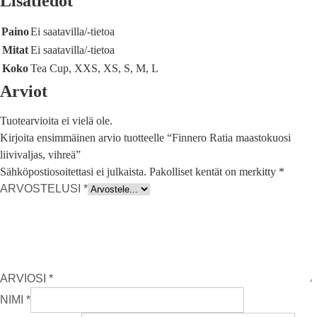
Lisätiedot
Paino
Ei saatavilla/-tietoa
Mitat
Ei saatavilla/-tietoa
Koko
Tea Cup, XXS, XS, S, M, L
Arviot
Tuotearvioita ei vielä ole.
Kirjoita ensimmäinen arvio tuotteelle “Finnero Ratia maastokuosi
liivivaljas, vihreä”
Sähköpostiosoitettasi ei julkaista.
Pakolliset kentät on merkitty
*
ARVOSTELUSI
*
ARVIOSI
*
NIMI
*