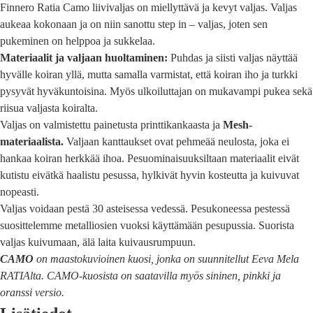
Finnero Ratia Camo liivivaljas on miellyttävä ja kevyt valjas. Valjas
aukeaa kokonaan ja on niin sanottu step in – valjas, joten sen
pukeminen on helppoa ja sukkelaa.
Materiaalit ja valjaan huoltaminen:
Puhdas ja siisti valjas näyttää
hyvälle koiran yllä, mutta samalla varmistat, että koiran iho ja turkki
pysyvät hyväkuntoisina. Myös ulkoiluttajan on mukavampi pukea sekä
riisua valjasta koiralta.
Valjas on valmistettu painetusta printtikankaasta ja
Mesh-
materiaalista.
Valjaan kanttaukset ovat pehmeää neulosta, joka ei
hankaa koiran herkkää ihoa. Pesuominaisuuksiltaan materiaalit eivät
kutistu eivätkä haalistu pesussa, hylkivät hyvin kosteutta ja kuivuvat
nopeasti.
Valjas voidaan pestä 30 asteisessa vedessä. Pesukoneessa pestessä
suosittelemme metalliosien vuoksi käyttämään pesupussia. Suorista
valjas kuivumaan, älä laita kuivausrumpuun.
CAMO
on maastokuvioinen kuosi, jonka on suunnitellut Eeva Mela
RATIAlta. CAMO-kuosista on saatavilla myös sininen, pinkki ja
oranssi
versio.