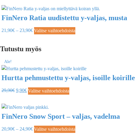
FinNero Ratia uudistettu y-valjas, musta
21,90
€
–
23,90
€
Valitse vaihtoehdoista
Tutustu myös
Ale!
Hurtta pehmustettu y-valjas, isoille koirille
29,90
€
9,90
€
Valitse vaihtoehdoista
FinNero Snow Sport – valjas, vadelma
20,90
€
–
24,90
€
Valitse vaihtoehdoista