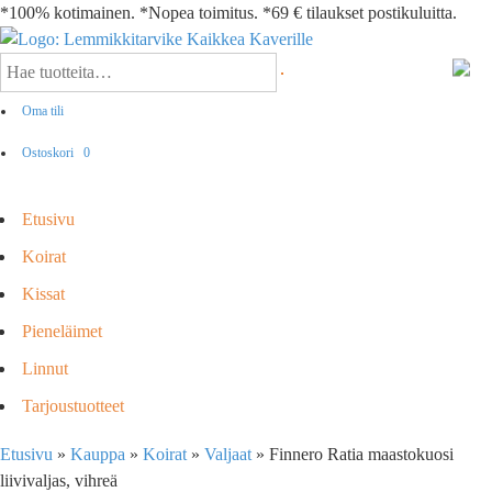
*100% kotimainen. *Nopea toimitus. *69 € tilaukset postikuluitta.
Oma tili
Ostoskori
0
Etusivu
Koirat
Kissat
Pieneläimet
Linnut
Tarjoustuotteet
Etusivu
»
Kauppa
»
Koirat
»
Valjaat
»
Finnero Ratia maastokuosi
liivivaljas, vihreä