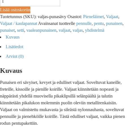
Lisää ostoskoriin
Tuotetunnus (SKU):
valjas-punasävy
Osastot:
Pieneläimet
,
Valjaat
,
Valjaat / kaulapannat
Avainsanat tuotteelle
pennulle
,
pentu
,
punainen
,
punaiset
,
setti
,
vaaleanpunainen
,
valjaat
,
valjas
,
yhdistelmä
Kuvaus
Lisätiedot
Arviot (0)
Kuvaus
Punaisen eri sävyiset, kevyet ja edulliset valjaat. Soveltuvat kaneille,
freteille, kissoille ja pienille koirille. Valjaat kiinnitetään nopeasti ja
näppärästi yhdellä muovisella pikaklipsillä selänpäältä ja talutin
kiinnitetään pikalukon molemmin puolin oleviin metallirenkaisiin.
Valjaat on valmistettu mukavasta ja sileästä nylonnauhasta, soveltuvat
pennuille ja pienehköille koirille. Tästä edulliset valjaat, vaikka pienen
rodun pentupakettiin.