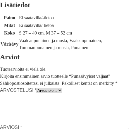
Lisätiedot
Paino
Ei saatavilla/-tietoa
Mitat
Ei saatavilla/-tietoa
Koko
S 27 – 40 cm, M 37 – 52 cm
Vaaleanpunainen ja musta, Vaaleanpunainen,
Värisävy
Tummanpunainen ja musta, Punainen
Arviot
Tuotearvioita ei vielä ole.
Kirjoita ensimmäinen arvio tuotteelle “Punasävyiset valjaat”
Sähköpostiosoitettasi ei julkaista.
Pakolliset kentät on merkitty
*
ARVOSTELUSI
*
ARVIOSI
*