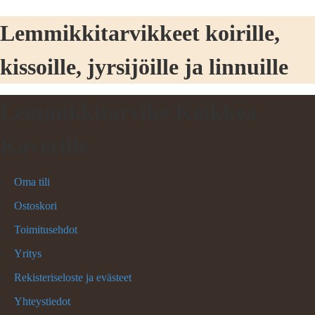
Lemmikkitarvikkeet koirille,
kissoille, jyrsijöille ja linnuille
Lemmikkitarvike Kaikkea
Kaverille
Oma tili
Ostoskori
Toimitusehdot
Yritys
Rekisteriseloste ja evästeet
Yhteystiedot