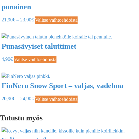
punainen
21,90
€
–
23,90
€
Valitse vaihtoehdoista
Punasävyiset taluttimet
4,90
€
Valitse vaihtoehdoista
FinNero Snow Sport – valjas, vadelma
20,90
€
–
24,90
€
Valitse vaihtoehdoista
Tutustu myös