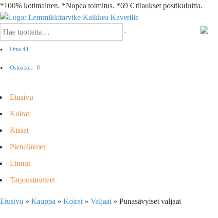
*100% kotimainen. *Nopea toimitus. *69 € tilaukset postikuluitta.
Oma tili
Ostoskori
0
Etusivu
Koirat
Kissat
Pieneläimet
Linnut
Tarjoustuotteet
Etusivu
»
Kauppa
»
Koirat
»
Valjaat
»
Punasävyiset valjaat