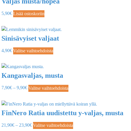
Valjas musta/hopea
5,90
€
Lisää ostoskoriin
Sinisävyiset valjaat
4,90
€
Valitse vaihtoehdoista
Kangasvaljas, musta
7,90
€
–
9,90
€
Valitse vaihtoehdoista
FinNero Ratia uudistettu y-valjas, musta
21,90
€
–
23,90
€
Valitse vaihtoehdoista