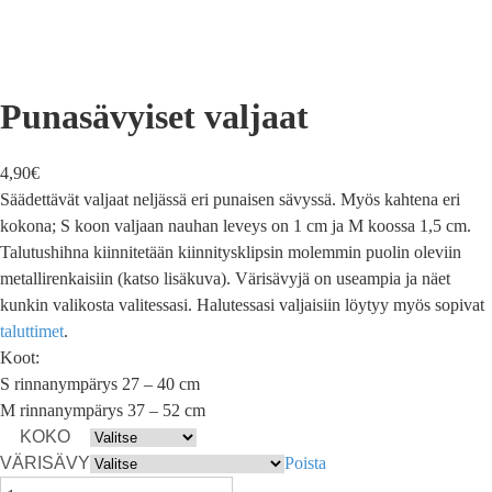
Punasävyiset valjaat
4,90
€
Säädettävät valjaat neljässä eri punaisen sävyssä. Myös kahtena eri
kokona; S koon valjaan nauhan leveys on 1 cm ja M koossa 1,5 cm.
Talutushihna kiinnitetään kiinnitysklipsin molemmin puolin oleviin
metallirenkaisiin (katso lisäkuva). Värisävyjä on useampia ja näet
kunkin valikosta valitessasi. Halutessasi valjaisiin löytyy myös sopivat
taluttimet
.
Koot:
S rinnanympärys 27 – 40 cm
M rinnanympärys 37 – 52 cm
KOKO
VÄRISÄVY
Poista