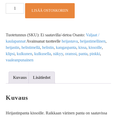
LISÄÄ OSTOSKORIIN
Tuotetunnus (SKU):
Ei saatavilla/-tietoa
Osasto:
Valjaat /
kaulapannat
Avainsanat tuotteelle
heijastava
,
heijastimellinen
,
heijastin
,
helistimellä
,
helistin
,
kangaspanta
,
kissa
,
kissoille
,
klipsi
,
kulkunen
,
kulkusella
,
näkyy
,
oranssi
,
panta
,
pinkki
,
vaaleanpunainen
Kuvaus
Lisätiedot
Kuvaus
Heijastinpanta kissoille. Raikkaan värinen panta on saatavissa