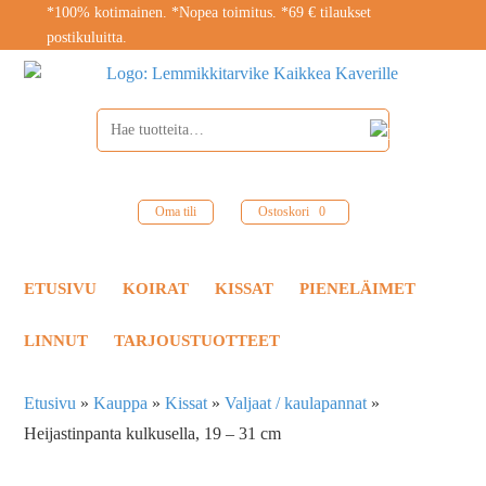
*100% kotimainen. *Nopea toimitus. *69 € tilaukset
postikuluitta.
Oma tili
Ostoskori
0
ETUSIVU
KOIRAT
KISSAT
PIENELÄIMET
LINNUT
TARJOUSTUOTTEET
Etusivu
»
Kauppa
»
Kissat
»
Valjaat / kaulapannat
»
Heijastinpanta kulkusella, 19 – 31 cm