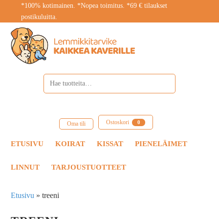
*100% kotimainen. *Nopea toimitus. *69 € tilaukset
postikuluitta.
Ostoskori
0
Oma tili
ETUSIVU
KOIRAT
KISSAT
PIENELÄIMET
LINNUT
TARJOUSTUOTTEET
Etusivu
»
treeni