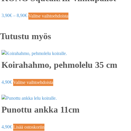
3,90
€
–
8,90
€
Valitse vaihtoehdoista
Tutustu myös
Koirahahmo, pehmolelu 35 cm
4,90
€
Valitse vaihtoehdoista
Punottu ankka 11cm
4,90
€
Lisää ostoskoriin