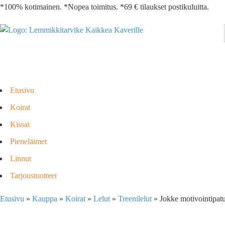
*100% kotimainen. *Nopea toimitus. *69 € tilaukset postikuluitta.
Etusivu
Koirat
Kissat
Pieneläimet
Linnut
Tarjoustuotteet
Etusivu
»
Kauppa
»
Koirat
»
Lelut
»
Treenilelut
»
Jokke motivointipatu