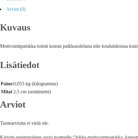
Arviot (0)
Kuvaus
Motivointipatukka toimii koiran palkkausleluna niin koulutuksissa kui
Lisätiedot
Paino
0,055 kg (kilogramma)
Mitat
2,5 cm (senttimetri)
Arviot
Tuotearvioita ei vielä ole.
Kirjoita ensimmäinen arvio tuotteelle “Jokke motivointipatukka, keinot