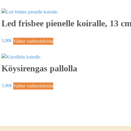
Led frisbee pienelle koiralle, 13 c
3,90
€
Valitse vaihtoehdoista
Köysirengas pallolla
3,90
€
Valitse vaihtoehdoista