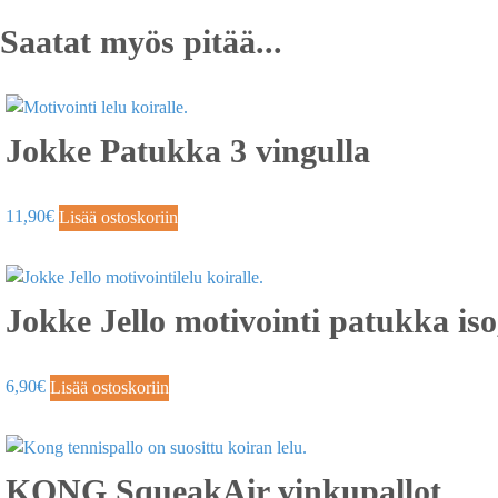
Saatat myös pitää...
Jokke Patukka 3 vingulla
11,90
€
Lisää ostoskoriin
Jokke Jello motivointi patukka iso
6,90
€
Lisää ostoskoriin
KONG SqueakAir vinkupallot