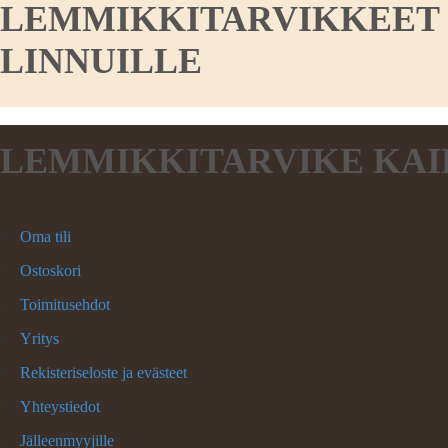
LEMMIKKITARVIKKEET KO
LINNUILLE
LEMMIKKITARVIKE KAI
Oma tili
Ostoskori
Toimitusehdot
Yritys
Rekisteriseloste ja evästeet
Yhteystiedot
Jälleenmyyjille