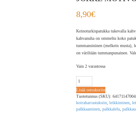
8,90
€
Keinoturkispatukka tukevalla kah
kahvanuha on ommeltu koko patukan
tummansininen (melkein musta), le
on väriltään tummanpunainen. Valm
Vain 2 varastossa
Lisää ostoskoriin
Tuotetunnus (SKU):
64171147004
koiraharrastuksiin
,
leikkiminen
,
le
palkkaaminen
,
palkkalelu
,
palkkau