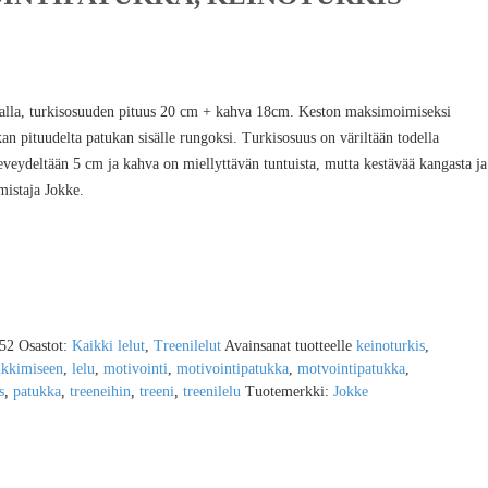
valla, turkisosuuden pituus 20 cm + kahva 18cm. Keston maksimoimiseksi
 pituudelta patukan sisälle rungoksi. Turkisosuus on väriltään todella
veydeltään 5 cm ja kahva on miellyttävän tuntuista, mutta kestävää kangasta ja
istaja Jokke.
52
Osastot:
Kaikki lelut
,
Treenilelut
Avainsanat tuotteelle
keinoturkis
,
ikkimiseen
,
lelu
,
motivointi
,
motivointipatukka
,
motvointipatukka
,
s
,
patukka
,
treeneihin
,
treeni
,
treenilelu
Tuotemerkki:
Jokke