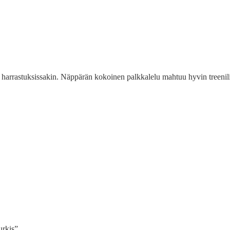
n harrastuksissakin. Näppärän kokoinen palkkalelu mahtuu hyvin treeni
urkis”