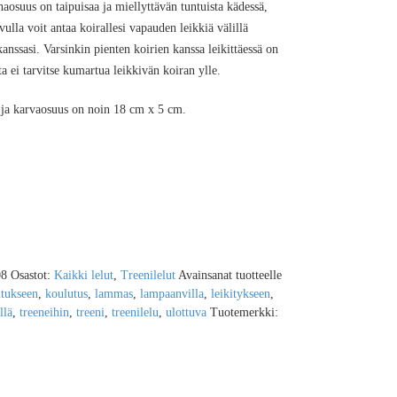
aosuus on taipuisaa ja miellyttävän tuntuista kädessä,
lla voit antaa koirallesi vapauden leikkiä välillä
anssasi. Varsinkin pienten koirien kanssa leikittäessä on
 ei tarvitse kumartua leikkivän koiran ylle.
 ja karvaosuus on noin 18 cm x 5 cm.
08
Osastot:
Kaikki lelut
,
Treenilelut
Avainsanat tuotteelle
tukseen
,
koulutus
,
lammas
,
lampaanvilla
,
leikitykseen
,
llä
,
treeneihin
,
treeni
,
treenilelu
,
ulottuva
Tuotemerkki: