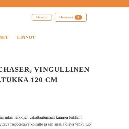
Oma tili
Ostoskori
0
MET
LINNUT
CHASER, VINGULLINEN
TUKKA 120 CM
itymmänkin leikkijän uskaltautumaan kunnon leikkiin!
ävä riepoteltava koiralle ja sen sisällä oleva vinku tuo