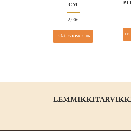
PI
CM
2,90
€
LI
LISÄÄ OSTOSKORIIN
LEMMIKKITARVIKKEE