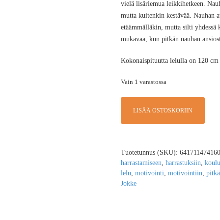
vielä lisäriemua leikkihetkeen. Nauh
mutta kuitenkin kestävää. Nauhan avu
etäämmälläkin, mutta silti yhdessä k
mukavaa, kun pitkän nauhan ansiosta
Kokonaispituutta lelulla on 120 cm
Vain 1 varastossa
LISÄÄ OSTOSKORIIN
Tuotetunnus (SKU):
64171147416
harrastamiseen
,
harrastuksiin
,
koulu
lelu
,
motivointi
,
motivointiin
,
pitkä
Jokke