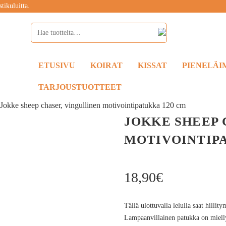
tikuluitta.
ETUSIVU
KOIRAT
KISSAT
PIENELÄI
TARJOUSTUOTTEET
»
Jokke sheep chaser, vingullinen motivointipatukka 120 cm
JOKKE SHEEP 
MOTIVOINTIPA
18,90
€
Tällä ulottuvalla lelulla saat hill
Lampaanvillainen patukka on miellytt