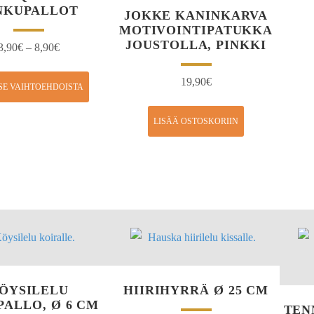
NKUPALLOT
JOKKE KANINKARVA
MOTIVOINTIPATUKKA
JOUSTOLLA, PINKKI
3,90
€
–
8,90
€
19,90
€
SE VAIHTOEHDOISTA
LISÄÄ OSTOSKORIIN
ÖYSILELU
HIIRIHYRRÄ Ø 25 CM
ALLO, Ø 6 CM
TEN