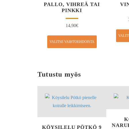
PALLO, VIHREÄ TAI
VI
PINKKI
14,90
€
VALIT
VALITSE VAIHTOEHDOISTA
Tutustu myös
K
NARUP
KÖYSILELU PÖTKÖ 9