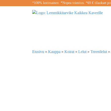
*100% kotimainen. *Nopea toimitus. *69 € tilaukset pos
Etusivu
»
Kauppa
»
Koirat
»
Lelut
»
Treenilelut