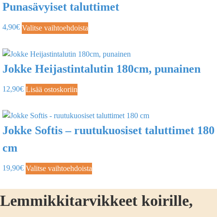
Punasävyiset taluttimet
4,90
€
Valitse vaihtoehdoista
Jokke Heijastintalutin 180cm, punainen
12,90
€
Lisää ostoskoriin
Jokke Softis – ruutukuosiset taluttimet 180
cm
19,90
€
Valitse vaihtoehdoista
Lemmikkitarvikkeet koirille,