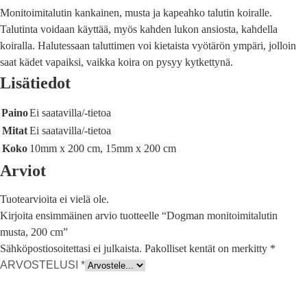
Monitoimitalutin kankainen, musta ja kapeahko talutin koiralle.
Talutinta voidaan käyttää, myös kahden lukon ansiosta, kahdella
koiralla. Halutessaan taluttimen voi kietaista vyötärön ympäri, jolloin
saat kädet vapaiksi, vaikka koira on pysyy kytkettynä.
Lisätiedot
Paino
Ei saatavilla/-tietoa
Mitat
Ei saatavilla/-tietoa
Koko
10mm x 200 cm, 15mm x 200 cm
Arviot
Tuotearvioita ei vielä ole.
Kirjoita ensimmäinen arvio tuotteelle “Dogman monitoimitalutin
musta, 200 cm”
Sähköpostiosoitettasi ei julkaista.
Pakolliset kentät on merkitty
*
ARVOSTELUSI
*