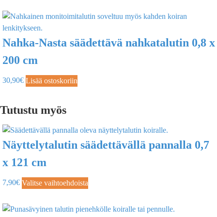
Nahka-Nasta säädettävä nahkatalutin 0,8 x
200 cm
30,90
€
Lisää ostoskoriin
Tutustu myös
Näyttelytalutin säädettävällä pannalla 0,7
x 121 cm
7,90
€
Valitse vaihtoehdoista