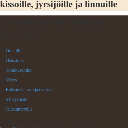
kissoille, jyrsijöille ja linnuille
Lemmikkitarvike Kaikkea
Kaverille
Oma tili
Ostoskori
Toimitusehdot
Yritys
Rekisteriseloste ja evästeet
Yhteystiedot
Jälleenmyyjille
©
Copyright 2026 Lemmikkitarvike Kaikkea Kaverille