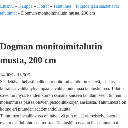
Etusivu
»
Kauppa
»
Koirat
»
Taluttimet
»
Pituudeltaan säädettävät
taluttimet
»
Dogman monitoimitalutin musta, 200 cm
Dogman monitoimitalutin
musta, 200 cm
14,90
€
–
15,90
€
Säädettävä, heijastimellinen monitoimi talutin on kätevä, jos tarvitset
koirallasi välillä lyhyempää ja välillä pidempää talutushihnaa. Talutin
soveltuu myös kahden koiran samanaikaiseen taluttamiseen, hihnan
molemmissa päissä olevien pistoolilukkojen ansioasta. Taluttimessa on
kolme eri pituuden säätömahdollisuutta.
Taluttimen metalliosissa on näyttävä gun metal viimeistely, joten ne
ovat metallinhohtoisen mustat. Talutushihnassa on heijastinnauhat