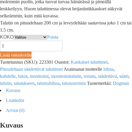
molemmin puolin, jotka tuovat turvaa hämärässä ja pimeällä
lenkkeilyyn. Huom taluttimessa olevat heijastintikkaukset näkyvät
selkeämmin, kuin mitä kuvassa.
Talutin on pituudeltaan 200 cm ja leveydeltään saatavissa joko 1 cm tai
1,5 cm.
KOKO
Poista
Lisää ostoskoriin
Tuotetunnus (SKU):
223301
Osastot:
Kankaiset taluttimet
,
Pituudeltaan säädettävät taluttimet
Avainsanat tuotteelle
hihna
,
kahdelle
,
lukot
,
monitoimi
,
monitoimitalutin
,
remmi
,
säädettävä
,
säätö
,
talutin
,
talutukseen
,
talutushihna
,
talutusremmi
Tuotemerkki:
Dogman
Kuvaus
Lisätiedot
Arviot (0)
Kuvaus