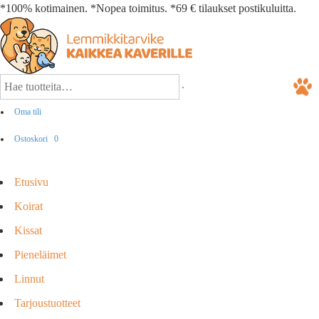
*100% kotimainen. *Nopea toimitus. *69 € tilaukset postikuluitta.
Oma tili
Ostoskori
0
Etusivu
Koirat
Kissat
Pieneläimet
Linnut
Tarjoustuotteet