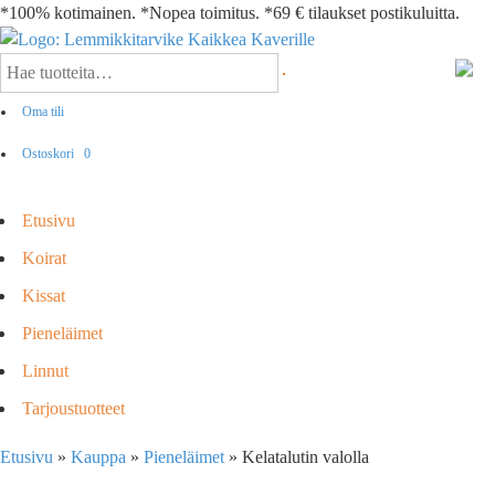
*100% kotimainen. *Nopea toimitus. *69 € tilaukset postikuluitta.
Oma tili
Ostoskori
0
Etusivu
Koirat
Kissat
Pieneläimet
Linnut
Tarjoustuotteet
Etusivu
»
Kauppa
»
Pieneläimet
»
Kelatalutin valolla