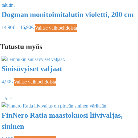
Dogman monitoimitalutin violetti, 200 cm
14,90
€
–
16,90
€
Valitse vaihtoehdoista
Tutustu myös
Sinisävyiset valjaat
4,90
€
Valitse vaihtoehdoista
Ale!
FinNero Ratia maastokuosi liivivaljas,
sininen