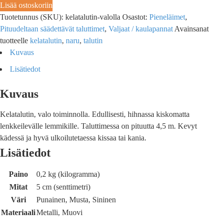
Lisää ostoskoriin
Tuotetunnus (SKU):
kelatalutin-valolla
Osastot:
Pieneläimet
,
Pituudeltaan säädettävät taluttimet
,
Valjaat / kaulapannat
Avainsanat
tuotteelle
kelatalutin
,
naru
,
talutin
Kuvaus
Lisätiedot
Kuvaus
Kelatalutin, valo toiminnolla. Edullisesti, hihnassa kiskomatta
lenkkeilevälle lemmikille. Taluttimessa on pituutta 4,5 m. Kevyt
kädessä ja hyvä ulkoilutetaessa kissaa tai kania.
Lisätiedot
Paino
0,2 kg (kilogramma)
Mitat
5 cm (senttimetri)
Väri
Punainen, Musta, Sininen
Materiaali
Metalli, Muovi