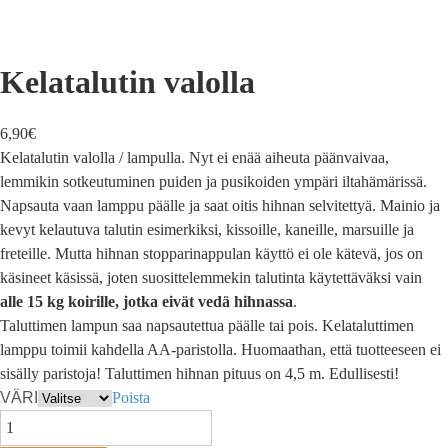
Kelatalutin valolla
6,90
€
Kelatalutin valolla / lampulla. Nyt ei enää aiheuta päänvaivaa,
lemmikin sotkeutuminen puiden ja pusikoiden ympäri iltahämärissä.
Napsauta vaan lamppu päälle ja saat oitis hihnan selvitettyä. Mainio ja
kevyt kelautuva talutin esimerkiksi, kissoille, kaneille, marsuille ja
freteille. Mutta hihnan stopparinappulan käyttö ei ole kätevä, jos on
käsineet käsissä, joten suosittelemmekin talutinta käytettäväksi vain
alle 15 kg koirille,
jotka eivät vedä hihnassa
.
Taluttimen lampun saa napsautettua päälle tai pois. Kelataluttimen
lamppu toimii kahdella AA-paristolla. Huomaathan, että tuotteeseen ei
sisälly paristoja! Taluttimen hihnan pituus on 4,5 m. Edullisesti!
VÄRI
Poista