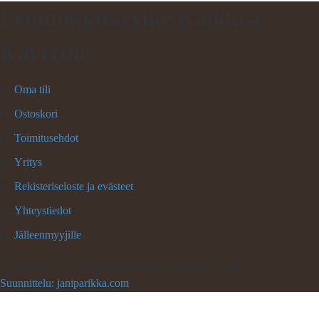
Lemmikkitarvike Kaikkea
Kaverille
Oma tili
Ostoskori
Toimitusehdot
Yritys
Rekisteriseloste ja evästeet
Yhteystiedot
Jälleenmyyjille
©
Copyright 2026 Lemmikkitarvike Kaikkea Kaverille
Suunnittelu: janiparikka.com