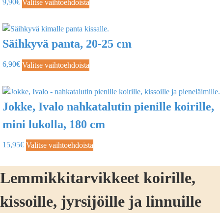
9,90
€
Valitse vaihtoehdoista
Säihkyvä panta, 20-25 cm
6,90
€
Valitse vaihtoehdoista
Jokke, Ivalo nahkatalutin pienille koirille,
mini lukolla, 180 cm
15,95
€
Valitse vaihtoehdoista
Lemmikkitarvikkeet koirille,
kissoille, jyrsijöille ja linnuille