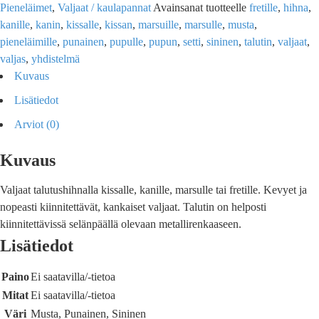
Pieneläimet
,
Valjaat / kaulapannat
Avainsanat tuotteelle
fretille
,
hihna
,
kanille
,
kanin
,
kissalle
,
kissan
,
marsuille
,
marsulle
,
musta
,
pieneläimille
,
punainen
,
pupulle
,
pupun
,
setti
,
sininen
,
talutin
,
valjaat
,
valjas
,
yhdistelmä
Kuvaus
Lisätiedot
Arviot (0)
Kuvaus
Valjaat talutushihnalla kissalle, kanille, marsulle tai fretille. Kevyet ja
nopeasti kiinnitettävät, kankaiset valjaat. Talutin on helposti
kiinnitettävissä selänpäällä olevaan metallirenkaaseen.
Lisätiedot
Paino
Ei saatavilla/-tietoa
Mitat
Ei saatavilla/-tietoa
Väri
Musta, Punainen, Sininen