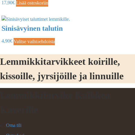
17,90
€
Lisää ostoskoriin
Sinisävyinen talutin
4,90
€
Valitse vaihtoehdoista
Lemmikkitarvikkeet koirille,
kissoille, jyrsijöille ja linnuille
Lemmikkitarvike Kaikkea
Kaverille
Oma tili