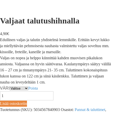
Valjaat talutushihnalla
4,90
€
Edullinen valjas ja talutin yhdistelmä lemmikille. Erittäin kevyt lukko
ja miellyttävän pehmoisesta nauhasta valmistettu valjas soveltuu mm.
kissoille, freteille, kaneille ja marsuille.
Valjas on nopea ja helppo kiinnittää kahden muovisen pikalukon
ansiosta. Valjaassa on hyvin säätövaraa. Kaulanympärys säätyy välillä
16 – 27 cm ja rinnanympärys 21- 35 cm. Taluttimen kokonaispituus
lukon kanssa on 122 cm ja siinä käsilenkku. Taluttimen ja valjaan
nauha on leveydeltään 1 cm.
VÄRI
Poista
Lisää ostoskoriin
Tuotetunnus (SKU):
5034567840903
Osastot:
Pannat & taluttimet
,