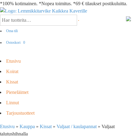
*100% kotimainen. *Nopea toimitus. *69 € tilaukset postikuluitta.
Oma tili
Ostoskori
0
Etusivu
Koirat
Kissat
Pieneläimet
Linnut
Tarjoustuotteet
Etusivu
»
Kauppa
»
Kissat
»
Valjaat / kaulapannat
»
Valjaat
talutushihnalla