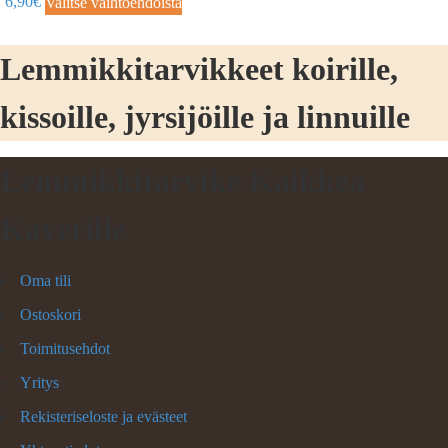
6,90
€
Valitse vaihtoehdoista
Lemmikkitarvikkeet koirille,
kissoille, jyrsijöille ja linnuille
Lemmikkitarvike Kaikkea
Kaverille
Oma tili
Ostoskori
Toimitusehdot
Yritys
Rekisteriseloste ja evästeet