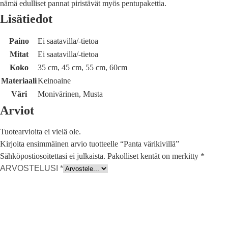
nämä edulliset pannat piristävät myös pentupakettia.
Lisätiedot
Paino
Ei saatavilla/-tietoa
Mitat
Ei saatavilla/-tietoa
Koko
35 cm, 45 cm, 55 cm, 60cm
Materiaali
Keinoaine
Väri
Monivärinen, Musta
Arviot
Tuotearvioita ei vielä ole.
Kirjoita ensimmäinen arvio tuotteelle “Panta värikivillä”
Sähköpostiosoitettasi ei julkaista.
Pakolliset kentät on merkitty
*
ARVOSTELUSI
*