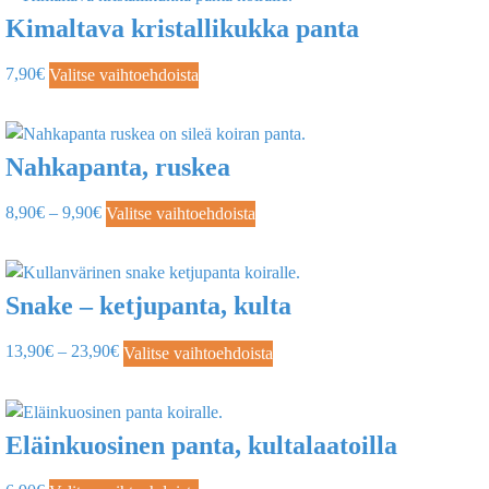
Kimaltava kristallikukka panta
7,90
€
Valitse vaihtoehdoista
Nahkapanta, ruskea
8,90
€
–
9,90
€
Valitse vaihtoehdoista
Snake – ketjupanta, kulta
13,90
€
–
23,90
€
Valitse vaihtoehdoista
Eläinkuosinen panta, kultalaatoilla