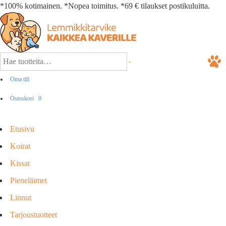
*100% kotimainen. *Nopea toimitus. *69 € tilaukset postikuluitta.
Oma tili
Ostoskori
0
Etusivu
Koirat
Kissat
Pieneläimet
Linnut
Tarjoustuotteet