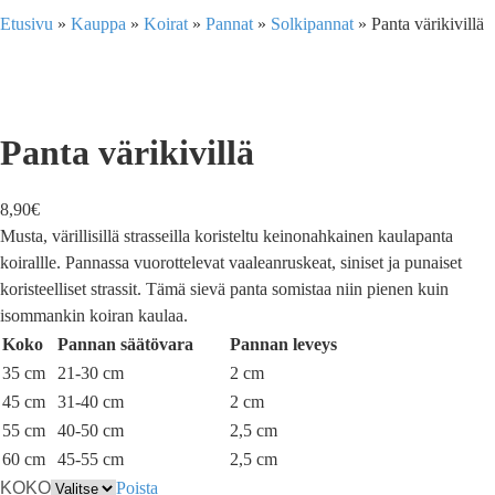
Etusivu
»
Kauppa
»
Koirat
»
Pannat
»
Solkipannat
»
Panta värikivillä
Panta värikivillä
8,90
€
Musta, värillisillä strasseilla koristeltu keinonahkainen kaulapanta
koirallle. Pannassa vuorottelevat vaaleanruskeat, siniset ja punaiset
koristeelliset strassit. Tämä sievä panta somistaa niin pienen kuin
isommankin koiran kaulaa.
Koko
Pannan säätövara
Pannan leveys
35 cm
21-30 cm
2 cm
45 cm
31-40 cm
2 cm
55 cm
40-50 cm
2,5 cm
60 cm
45-55 cm
2,5 cm
KOKO
Poista