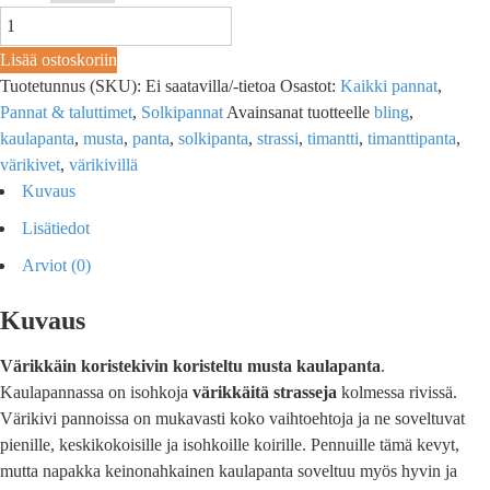
Lisää ostoskoriin
Tuotetunnus (SKU):
Ei saatavilla/-tietoa
Osastot:
Kaikki pannat
,
Pannat & taluttimet
,
Solkipannat
Avainsanat tuotteelle
bling
,
kaulapanta
,
musta
,
panta
,
solkipanta
,
strassi
,
timantti
,
timanttipanta
,
värikivet
,
värikivillä
Kuvaus
Lisätiedot
Arviot (0)
Kuvaus
Värikkäin koristekivin koristeltu musta kaulapanta
.
Kaulapannassa on isohkoja
värikkäitä strasseja
kolmessa rivissä.
Värikivi pannoissa on mukavasti koko vaihtoehtoja ja ne soveltuvat
pienille, keskikokoisille ja isohkoille koirille. Pennuille tämä kevyt,
mutta napakka keinonahkainen kaulapanta soveltuu myös hyvin ja