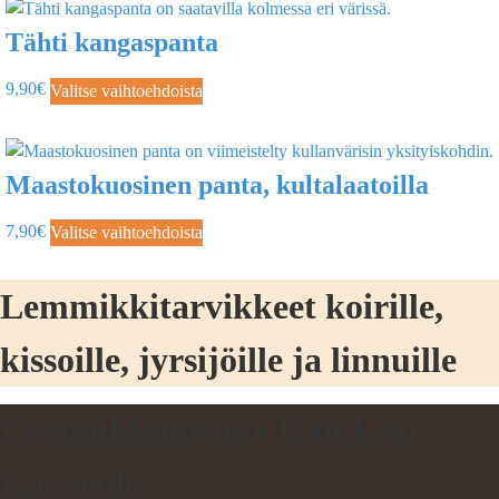
Tähti kangaspanta
9,90
€
Valitse vaihtoehdoista
Maastokuosinen panta, kultalaatoilla
7,90
€
Valitse vaihtoehdoista
Lemmikkitarvikkeet koirille,
kissoille, jyrsijöille ja linnuille
Lemmikkitarvike Kaikkea
Kaverille