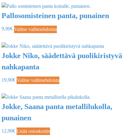
Pallosomisteinen panta, punainen
9,90
€
Valitse vaihtoehdoista
Jokke Niko, säädettävä puolikiristyvä
nahkapanta
19,90
€
Valitse vaihtoehdoista
Jokke, Saana panta metallilukolla,
punainen
12,90
€
Lisää ostoskoriin