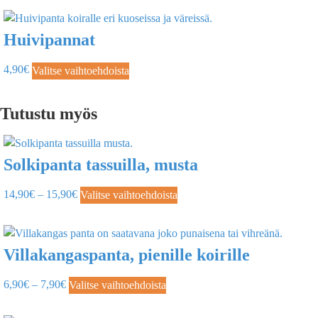
Huivipannat
4,90
€
Valitse vaihtoehdoista
Tutustu myös
Solkipanta tassuilla, musta
14,90
€
–
15,90
€
Valitse vaihtoehdoista
Villakangaspanta, pienille koirille
6,90
€
–
7,90
€
Valitse vaihtoehdoista