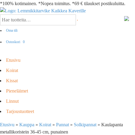
*100% kotimainen. *Nopea toimitus. *69 € tilaukset postikuluitta.
Oma tili
Ostoskori
0
Etusivu
Koirat
Kissat
Pieneläimet
Linnut
Tarjoustuotteet
Etusivu
»
Kauppa
»
Koirat
»
Pannat
»
Solkipannat
»
Kaulapanta
metallikoristein 36-45 cm, punainen