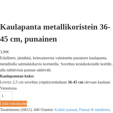
Kaulapanta metallikoristein 36-
45 cm, punainen
3,90
€
Edullinen, jämäkkä, keinoaineesta valmistettu punainen kaulapanta,
metallisilla salmiakkikuvio koristeilla. Soveltuu keskikokoisille koirille,
alla nähtävissä pannan säätöväli.
Kaulapannan koko:
Leveys 2,5 cm soveltuu ympärysmitaltaan
36-45 cm
olevaan kaulaan.
Varastossa
Lisää ostoskoriin
Tuotetunnus (SKU):
446
Osastot:
Kaikki pannat
,
Pannat & taluttimet
,