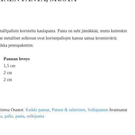
llipalloin koristeltu kaulapanta. Panta on suht jämäkkää, mutta kuitenkin
 metalliset solkiosat ovat koristepallojen kanssa samaa krominväriä.
ikka pentupakettiin.
Pannan leveys
1,5 cm
2 cm
2 cm
-tietoa
Osastot:
Kaikki pannat
,
Pannat & taluttimet
,
Solkipannat
Avainsanat
ta
,
pallo
,
panta
,
solkipanta