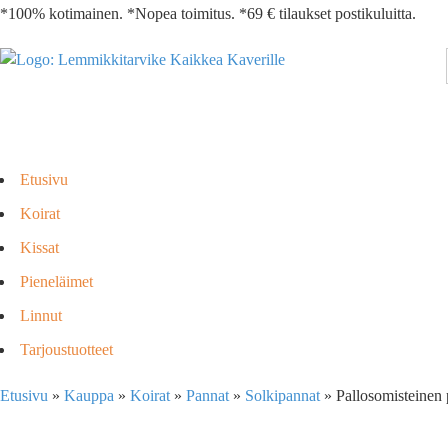
*100% kotimainen. *Nopea toimitus. *69 € tilaukset postikuluitta.
Etusivu
Koirat
Kissat
Pieneläimet
Linnut
Tarjoustuotteet
Etusivu
»
Kauppa
»
Koirat
»
Pannat
»
Solkipannat
»
Pallosomisteinen 