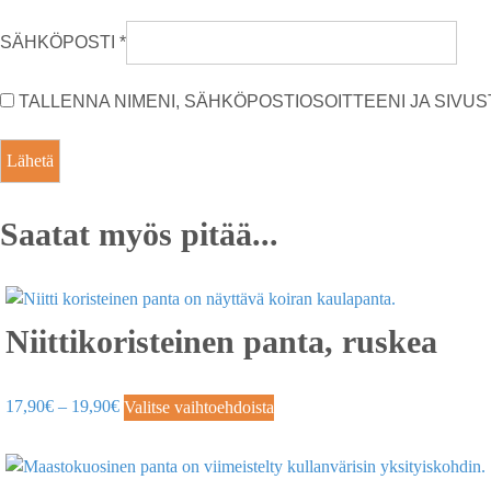
SÄHKÖPOSTI
*
TALLENNA NIMENI, SÄHKÖPOSTIOSOITTEENI JA SIV
Saatat myös pitää...
Niittikoristeinen panta, ruskea
17,90
€
–
19,90
€
Valitse vaihtoehdoista