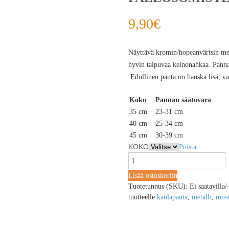
9,90
€
Näyttävä kromin/hopeanvärisin meta
hyvin taipuvaa keinonahkaa. Pannan
Edullinen panta on hauska lisä, va
Koko
Pannan säätövara
35 cm
23-31 cm
40 cm
25-34 cm
45 cm
30-39 cm
KOKO
Poista
Lisää ostoskoriin
Tuotetunnus (SKU):
Ei saatavilla/
tuotteelle
kaulapanta
,
metalli
,
mus