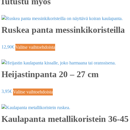
Tutustu myös
Ruskea panta messinkikoristeilla
12,90
€
Valitse vaihtoehdoista
Heijastinpanta 20 – 27 cm
3,95
€
Valitse vaihtoehdoista
Kaulapanta metallikoristein 36-45