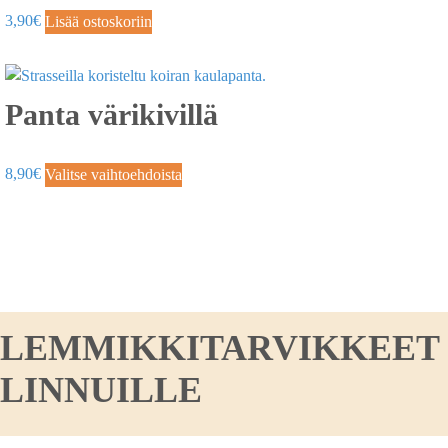
3,90
€
Lisää ostoskoriin
Panta värikivillä
8,90
€
Valitse vaihtoehdoista
LEMMIKKITARVIKKEET KO
LINNUILLE