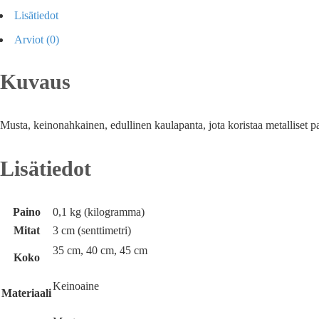
Lisätiedot
Arviot (0)
Kuvaus
Musta, keinonahkainen, edullinen kaulapanta, jota koristaa metalliset pal
Lisätiedot
Paino
0,1 kg (kilogramma)
Mitat
3 cm (senttimetri)
35 cm, 40 cm, 45 cm
Koko
Keinoaine
Materiaali