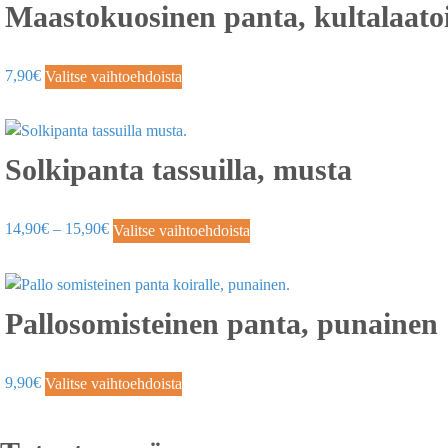
Maastokuosinen panta, kultalaatoi
7,90
€
Valitse vaihtoehdoista
Solkipanta tassuilla, musta
14,90
€
–
15,90
€
Valitse vaihtoehdoista
Pallosomisteinen panta, punainen
9,90
€
Valitse vaihtoehdoista