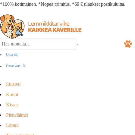
*100% kotimainen. *Nopea toimitus. *69 € tilaukset postikuluitta.
Oma tili
Ostoskori
0
Etusivu
Koirat
Kissat
Pieneläimet
Linnut