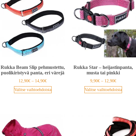
Rukka Beam Slip pehmustettu,
Rukka Star – heijastinpanta,
puolikiristyvä panta, eri värejä
musta tai pinkki
12,90
€
–
14,90
€
9,90
€
–
12,90
€
Valitse vaihtoehdoista
Valitse vaihtoehdoista