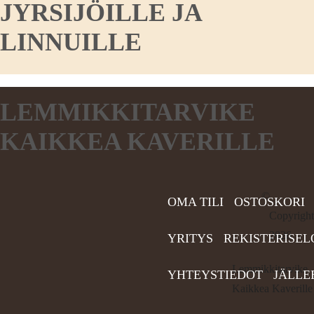
JYRSIJÖILLE JA
LINNUILLE
LEMMIKKITARVIKE
KAIKKEA KAVERILLE
©
OMA TILI
OSTOSKORI
Copyright
2026
YRITYS
REKISTERISEL
Lemmikkitarvike
YHTEYSTIEDOT
JÄLLE
Kaikkea Kaverille