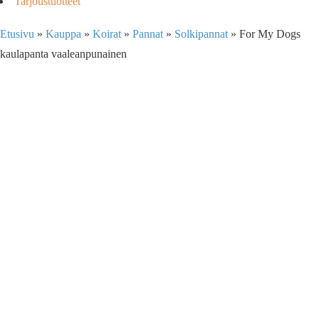
Tarjoustuotteet
Etusivu
»
Kauppa
»
Koirat
»
Pannat
»
Solkipannat
»
For My Dogs
kaulapanta vaaleanpunainen