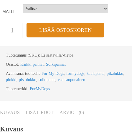
MALLI
LISÄÄ OSTOSKORIIN
Tuotetunnus (SKU):
Ei saatavilla/-tietoa
Osastot:
Kaikki pannat
,
Solkipannat
Avainsanat tuotteelle
For My Dogs
,
formydogs
,
kaulapanta
,
pikalukko
,
pinkki
,
pistolukko
,
solkipanta
,
vaaleanpunainen
Tuotemerkki:
ForMyDogs
KUVAUS
LISÄTIEDOT
ARVIOT (0)
Kuvaus