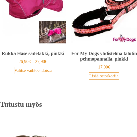
Rukka Hase sadetakki, pinkki
For My Dogs yhdistelmä talutin
pehmopannalla, pinkki
26,90
€
–
27,90
€
17,90
€
Valitse vaihtoehdoista
Lisää ostoskoriin
Tutustu myös