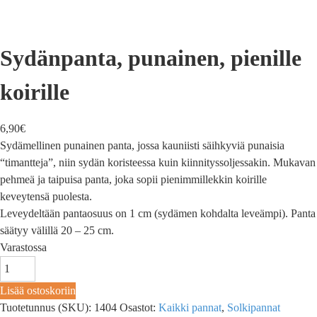
Sydänpanta, punainen, pienille
koirille
6,90
€
Sydämellinen punainen panta, jossa kauniisti säihkyviä punaisia
“timantteja”, niin sydän koristeessa kuin kiinnityssoljessakin. Mukavan
pehmeä ja taipuisa panta, joka sopii pienimmillekkin koirille
keveytensä puolesta.
Leveydeltään pantaosuus on 1 cm (sydämen kohdalta leveämpi). Panta
säätyy välillä 20 – 25 cm.
Varastossa
Lisää ostoskoriin
Tuotetunnus (SKU):
1404
Osastot:
Kaikki pannat
,
Solkipannat