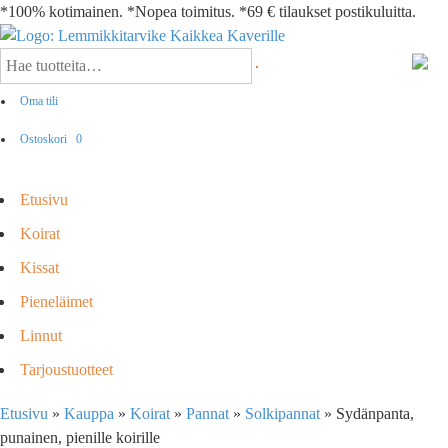
*100% kotimainen. *Nopea toimitus. *69 € tilaukset postikuluitta.
Oma tili
Ostoskori
0
Etusivu
Koirat
Kissat
Pieneläimet
Linnut
Tarjoustuotteet
Etusivu
»
Kauppa
»
Koirat
»
Pannat
»
Solkipannat
»
Sydänpanta,
punainen, pienille koirille