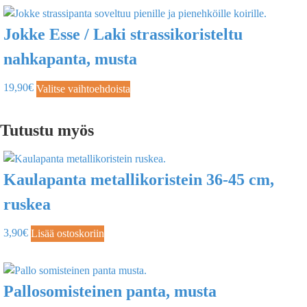
Jokke Esse / Laki strassikoristeltu
nahkapanta, musta
19,90
€
Valitse vaihtoehdoista
Tutustu myös
Kaulapanta metallikoristein 36-45 cm,
ruskea
3,90
€
Lisää ostoskoriin
Pallosomisteinen panta, musta