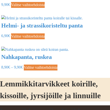
9,90
€
Valitse vaihtoehdoista
Helmi- ja strassikoristeltu panta
6,90
€
Valitse vaihtoehdoista
Nahkapanta, ruskea
8,90
€
–
9,90
€
Valitse vaihtoehdoista
Lemmikkitarvikkeet koirille,
kissoille, jyrsijöille ja linnuille