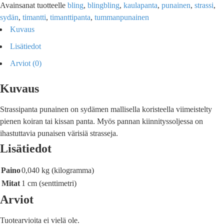
Avainsanat tuotteelle
bling
,
blingbling
,
kaulapanta
,
punainen
,
strassi
,
sydän
,
timantti
,
timanttipanta
,
tummanpunainen
Kuvaus
Lisätiedot
Arviot (0)
Kuvaus
Strassipanta punainen on sydämen mallisella koristeella viimeistelty
pienen koiran tai kissan panta. Myös pannan kiinnityssoljessa on
ihastuttavia punaisen värisiä strasseja.
Lisätiedot
Paino
0,040 kg (kilogramma)
Mitat
1 cm (senttimetri)
Arviot
Tuotearvioita ei vielä ole.