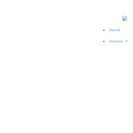
Oma tili
Ostoskori
0