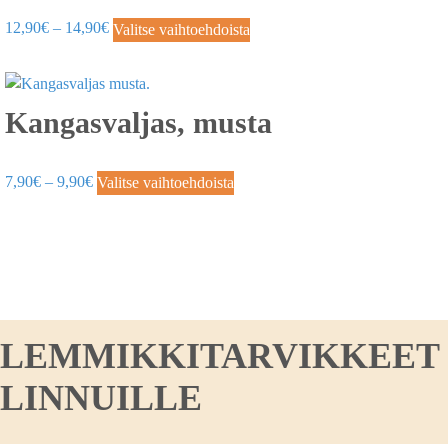
12,90
€
–
14,90
€
Valitse vaihtoehdoista
Kangasvaljas, musta
7,90
€
–
9,90
€
Valitse vaihtoehdoista
LEMMIKKITARVIKKEET KO
LINNUILLE