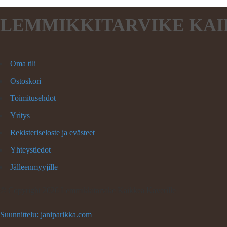
LEMMIKKITARVIKE KAI
Oma tili
Ostoskori
Toimitusehdot
Yritys
Rekisteriseloste ja evästeet
Yhteystiedot
Jälleenmyyjille
©
Copyright 2026 Lemmikkitarvike Kaikkea Kaverille
Suunnittelu: janiparikka.com