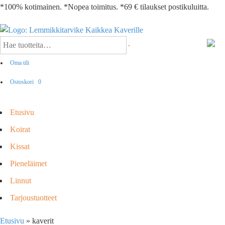
*100% kotimainen. *Nopea toimitus. *69 € tilaukset postikuluitta.
Oma tili
Ostoskori
0
Etusivu
Koirat
Kissat
Pieneläimet
Linnut
Tarjoustuotteet
Etusivu
»
kaverit