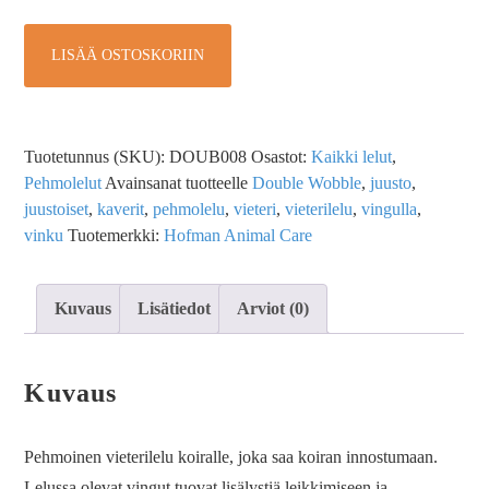
LISÄÄ OSTOSKORIIN
Tuotetunnus (SKU):
DOUB008
Osastot:
Kaikki lelut
,
Pehmolelut
Avainsanat tuotteelle
Double Wobble
,
juusto
,
juustoiset
,
kaverit
,
pehmolelu
,
vieteri
,
vieterilelu
,
vingulla
,
vinku
Tuotemerkki:
Hofman Animal Care
Kuvaus
Lisätiedot
Arviot (0)
Kuvaus
Pehmoinen vieterilelu koiralle, joka saa koiran innostumaan.
Lelussa olevat vingut tuovat lisälystiä leikkimiseen ja