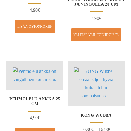
JA VINGULLA 20 CM
4,90
€
7,90
€
LISÄÄ OSTOSKORIIN
VALITSE VAIHTOEHDOISTA
PEHMOLELU ANKKA 25
CM
KONG WUBBA
4,90
€
10,90
€
–
16,90
€