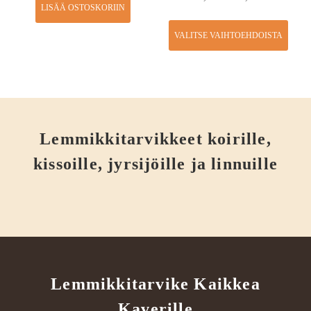
LISÄÄ OSTOSKORIIN
VALITSE VAIHTOEHDOISTA
Lemmikkitarvikkeet koirille,
kissoille, jyrsijöille ja linnuille
Lemmikkitarvike Kaikkea
Kaverille