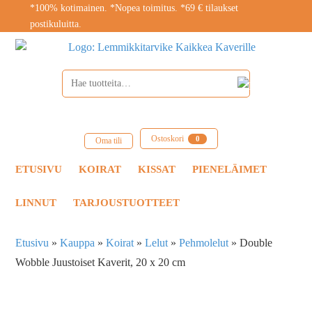
*100% kotimainen. *Nopea toimitus. *69 € tilaukset
postikuluitta.
Ostoskori
0
Oma tili
ETUSIVU
KOIRAT
KISSAT
PIENELÄIMET
LINNUT
TARJOUSTUOTTEET
Etusivu
»
Kauppa
»
Koirat
»
Lelut
»
Pehmolelut
»
Double
Wobble Juustoiset Kaverit, 20 x 20 cm