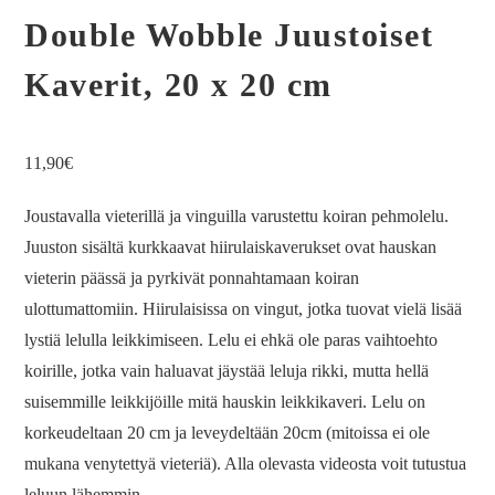
Double Wobble Juustoiset
Kaverit, 20 x 20 cm
11,90
€
Joustavalla vieterillä ja vinguilla varustettu koiran pehmolelu.
Juuston sisältä kurkkaavat hiirulaiskaverukset ovat hauskan
vieterin päässä ja pyrkivät ponnahtamaan koiran
ulottumattomiin. Hiirulaisissa on vingut, jotka tuovat vielä lisää
lystiä lelulla leikkimiseen. Lelu ei ehkä ole paras vaihtoehto
koirille, jotka vain haluavat jäystää leluja rikki, mutta hellä
suisemmille leikkijöille mitä hauskin leikkikaveri. Lelu on
korkeudeltaan 20 cm ja leveydeltään 20cm (mitoissa ei ole
mukana venytettyä vieteriä). Alla olevasta videosta voit tutustua
leluun lähemmin.