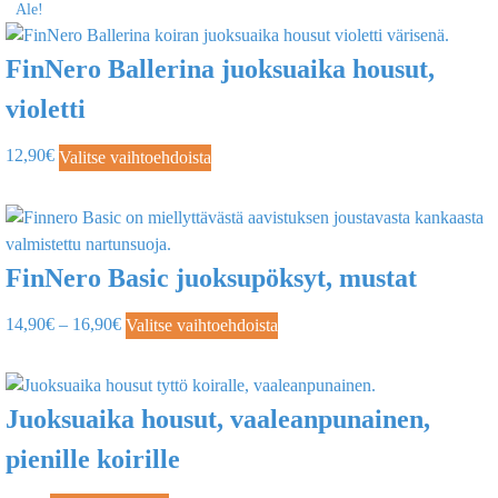
Ale!
FinNero Ballerina juoksuaika housut,
violetti
12,90
€
Valitse vaihtoehdoista
FinNero Basic juoksupöksyt, mustat
14,90
€
–
16,90
€
Valitse vaihtoehdoista
Juoksuaika housut, vaaleanpunainen,
pienille koirille