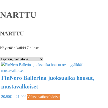
NARTTU
NARTTU
Näytetään kaikki 7 tulosta
FinNero Ballerina juoksuaika housut,
mustavalkoiset
20,90
€
–
21,90
€
Valitse vaihtoehdoista