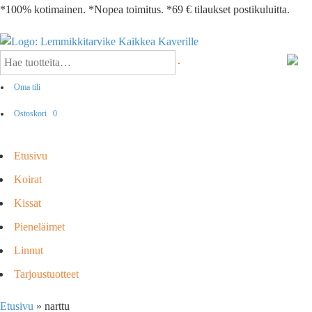
*100% kotimainen. *Nopea toimitus. *69 € tilaukset postikuluitta.
Oma tili
Ostoskori
0
Etusivu
Koirat
Kissat
Pieneläimet
Linnut
Tarjoustuotteet
Etusivu
»
narttu