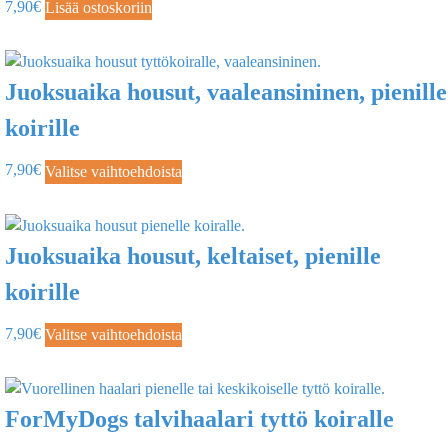
7,90
€
Lisää ostoskoriin
Juoksuaika housut, vaaleansininen, pienille
koirille
7,90
€
Valitse vaihtoehdoista
Juoksuaika housut, keltaiset, pienille
koirille
7,90
€
Valitse vaihtoehdoista
ForMyDogs talvihaalari tyttö koiralle